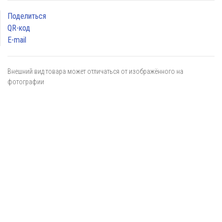
Поделиться
QR-код
E-mail
Внешний вид товара может отличаться от изображённого на
фотографии
Я даю
согласие
на обработку персональных данных в
соответствии с
политикой обработки персональных данных