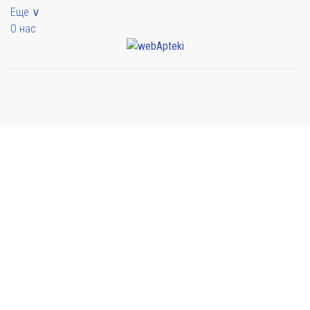
Еще ∨
О нас
Мы будем показывать аптеки для вашего города
Выбор отделения для получения заказа
Аптека Армед ул. Гагарина
г. Сочи, ул. Гагарина 19А
Выбрать
Аптека Армед ул. Орджоникидзе