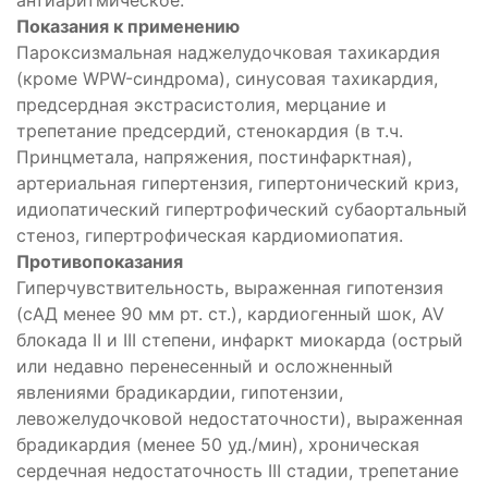
Показания к применению
Пароксизмальная наджелудочковая тахикардия
(кроме WPW-синдрома), синусовая тахикардия,
предсердная экстрасистолия, мерцание и
трепетание предсердий, стенокардия (в т.ч.
Принцметала, напряжения, постинфарктная),
артериальная гипертензия, гипертонический криз,
идиопатический гипертрофический субаортальный
стеноз, гипертрофическая кардиомиопатия.
Противопоказания
Гиперчувствительность, выраженная гипотензия
(сАД менее 90 мм рт. ст.), кардиогенный шок, AV
блокада II и III степени, инфаркт миокарда (острый
или недавно перенесенный и осложненный
явлениями брадикардии, гипотензии,
левожелудочковой недостаточности), выраженная
брадикардия (менее 50 уд./мин), хроническая
ующее
сердечная недостаточность III стадии, трепетание