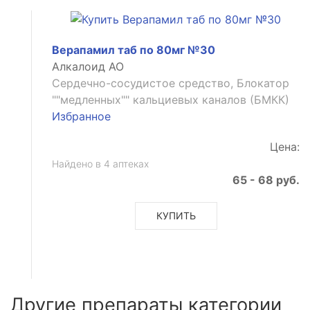
Верапамил таб по 80мг №30
Алкалоид АО
Сердечно-сосудистое средство, Блокатор
""медленных"" кальциевых каналов (БМКК)
Избранное
ое
Цена:
Найдено в 4 аптеках
65 - 68 руб.
ое
КУПИТЬ
Другие препараты категории