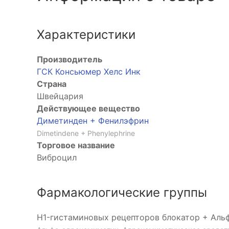
ртикостероид
Характеристики
Производитель
ГСК Консьюмер Хелс Инк
Страна
Швейцария
Действующее вещество
Диметинден + Фенилэфрин
Dimetindene + Phenylephrine
Торговое название
Виброцил
Фармакологические группы
H1-гистаминовых рецепторов блокатор + Ал