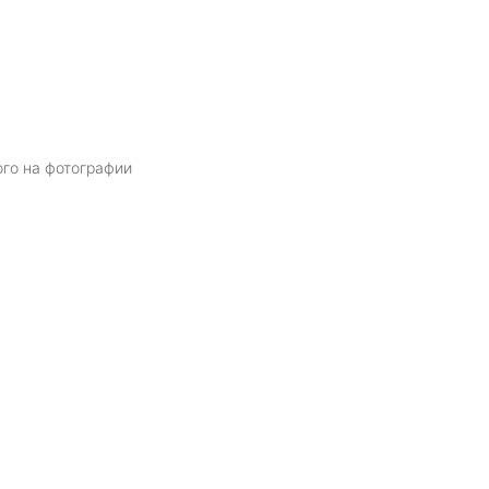
ого на фотографии
Я даю
согласие
на обработку персональных данных в соответств
политикой обработки персональных данных
ОТПРАВИТЬ