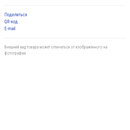
Поделиться
QR-код
E-mail
Внешний вид товара может отличаться от изображённого на
фотографии
Я даю
согласие
на обработку персональных данных в
соответствии с
политикой обработки персональных данных