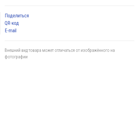
Поделиться
QR-код
E-mail
Внешний вид товара может отличаться от изображённого на
фотографии
Я даю
согласие
на обработку персональных данных в
соответствии с
политикой обработки персональных данных