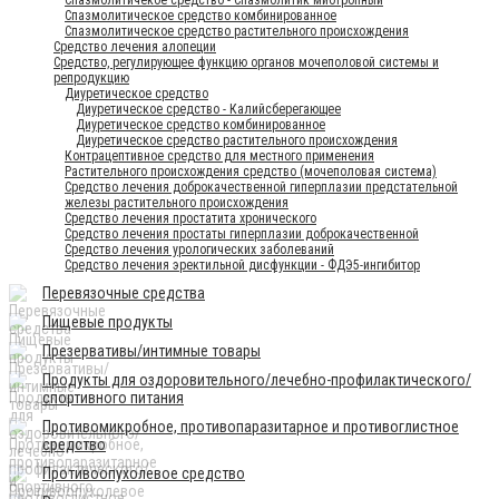
Спазмолитическое средство комбинированное
Спазмолитическое средство растительного происхождения
Средство лечения алопеции
Средство, регулирующее функцию органов мочеполовой системы и
репродукцию
Диуретическое средство
Диуретическое средство - Калийсберегающее
Диуретическое средство комбинированное
Диуретическое средство растительного происхождения
Контрацептивное средство для местного применения
Растительного происхождения средство (мочеполовая система)
Средство лечения доброкачественной гиперплазии предстательной
железы растительного происхождения
Средство лечения простатита хронического
Средство лечения простаты гиперплазии доброкачественной
Средство лечения урологических заболеваний
Средство лечения эректильной дисфункции - ФДЭ5-ингибитор
Перевязочные средства
Пищевые продукты
Презервативы/интимные товары
Продукты для оздоровительного/лечебно-профилактического/
спортивного питания
Противомикробное, противопаразитарное и противоглистное
средство
Противоопухолевое средство