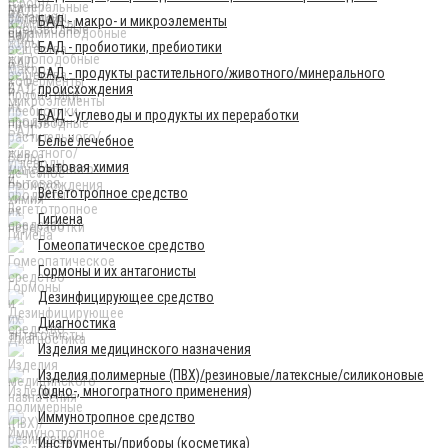
БАД - макро- и микроэлементы
БАД - пробиотики, пребиотики
БАД - продукты растительного/животного/минерального
происхождения
БАД - углеводы и продукты их переработки
Бельё лечебное
Бытовая химия
Вегетотропное средство
Гигиена
Гомеопатическое средство
Гормоны и их антагонисты
Дезинфицирующее средство
Диагностика
Изделия медицинского назначения
Изделия полимерные (ПВХ)/резиновые/латексные/силиконовые
(одно-, многогратного применения)
Иммунотропное средство
Инструменты/приборы (косметика)