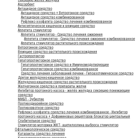
Адсорбент
Антацидное средство
Антацидное средство + Ветрогонное средство
Антацидное средство комбинированное
Рефлюкс-эзофагита средство лечения комбинированное
Антисептическое кишечное и вяжущее средство
Аппетита стимулятор
Аппетита стимулятор - Средство лечения ожирения
Аппетита стимулятор - Средство лечения ожирения комбинированное
Аппетита стимулятор растительного происхождения
Ветрогонное средство
Вяжущее средство растительного происхождения
Гастропротектор
Гепатопротекторное средство
Гепатопротекторное средство и Иммуномодулирующее
Гепатопротекторное средство комбинированное
Средство лечения заболеваний печени - Гипоазотемическое средство
Другое желудочно-кишечное средство
Желудочно-кишечное средство растительного происхождения
Желчегонное средство и препараты желчи
Ингибитор протонного насоса - желёз желудка секрецию понижающее
средство
МИБП - Эубиотик
Противодиарейное средство
Противорвотное средство
Рефлюкс-эзофагита средство лечения комбинированное - Ингибитор
протонного насоса + Дофаминовых рецепторов блокатор центральный
Слабительное средство
Стимулятор моторики ЖКТ- ацетилхолина выброса стимулятор
Офтальмологическое средство
Катаракты средство лечения
Кератопротекторное средство