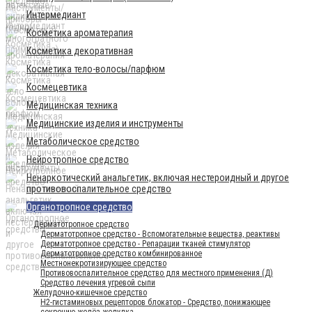
Интермедиант
Косметика ароматерапия
Косметика декоративная
Косметика тело-волосы/парфюм
Космецевтика
Медицинская техника
Медицинские изделия и инструменты
Метаболическое средство
Нейротропное средство
Ненаркотический анальгетик, включая нестероидный и другое
противовоспалительное средство
Органотропное средство
Дерматотропное средство
Дерматотропное средство - Вспомогательные вещества, реактивы
Дерматотропное средство - Репарации тканей стимулятор
Дерматотропное средство комбинированное
Местнонекротизирующее средство
Противовоспалительное средство для местного применения (Д)
Средство лечения угревой сыпи
Желудочно-кишечное средство
H2-гистаминовых рецепторов блокатор - Средство, понижающее
секрецию желёз желудка