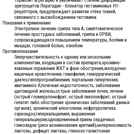
Тормозит агрегацию и увеличивает степень деформации
эритроцитов.Лоратадин - блокатор гистаминовых Н1-
рецепторов, предупреждает развитие отёка тканей,
связанного с высвобождением гистамина.
Показания к применению
Этиотропное лечение гриппа типа А; симптоматическое
лечение простудных заболеваний, гриппа и ОРВИ,
сопровождающихся повышением температуры, болями в
мышцах, головной болью, ознобом.
Противопоказания
Гиперчувствительность к одному или нескольким
компонентам, входящим в состав препарата;эрозивно-
язвенные поражения ЖКТ в фазе обострения;желудочно-
кишечные кровотечения; гемофилия; геморрагический
диатез;гипопротромбинемия; портальная гипертензия;
авитаминоз К;почечная недостаточность; заболевания
щитовидной железы;острые заболевания почек, печени
(острый гломерулонефрит, острый пиелонефрит, острый
гепатит либо обострение хронических заболеваний данных
органов); хронический алкоголизм; нефроуролитиаз;
саркоидоз;гиперкальциемия, выраженная
гиперкальциурия;одновременный прием сердечных
гликозидов (риск возникновения аритмий);непереносимость
лактозы, дефицит лактазы, глюкозо-галактозная