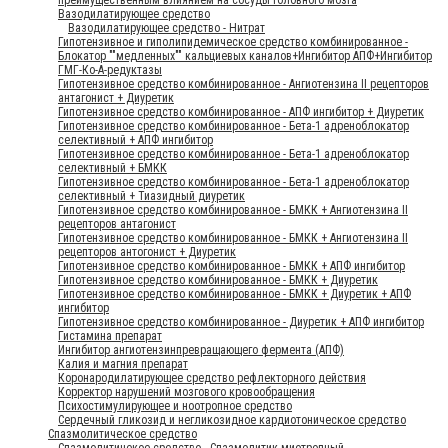
Вазодилатирующее средство
Вазодилатирующее средство - Нитрат
Гипотензивное и гиполипидемическое средство комбинированное -
Блокатор ""медленных"" кальциевых каналов+Ингибитор АПФ+Ингибитор
ГМГ-Ко-А-редуктазы
Гипотензивное средство комбинированное - Ангиотензина II рецепторов
антагонист + Диуретик
Гипотензивное средство комбинированное - АПФ ингибитор + Диуретик
Гипотензивное средство комбинированное - Бета-1 адреноблокатор
селективный + АПФ ингибитор
Гипотензивное средство комбинированное - Бета-1 адреноблокатор
селективный + БМКК
Гипотензивное средство комбинированное - Бета-1 адреноблокатор
селективный + Тиазидный диуретик
Гипотензивное средство комбинированное - БМКК + Ангиотензина II
рецепторов антагонист
Гипотензивное средство комбинированное - БМКК + Ангиотензина II
рецепторов антогонист + Диуретик
Гипотензивное средство комбинированное - БМКК + АПФ ингибитор
Гипотензивное средство комбинированное - БМКК + Диуретик
Гипотензивное средство комбинированное - БМКК + Диуретик + АПФ
ингибитор
Гипотензивное средство комбинированное - Диуретик + АПФ ингибитор
Гистамина препарат
Ингибитор ангиотензинпревращающего фермента (АПФ)
Калия и магния препарат
Коронародилатирующее средство рефлекторного действия
Корректор нарушений мозгового кровообращения
Психостимулирующее и ноотропное средство
Сердечный гликозид и негликозидное кардиотоническое средство
Спазмолитическое средство
Спазмолитичекое средство - Спазмолитик миотропный