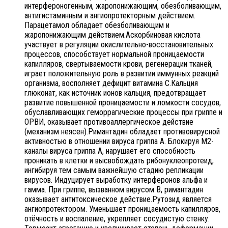
интерфероногенным, жаропонижающим, обезболивающим,
антигистаминным и ангиопротекторным действием.
Парацетамол обладает обезболивающим и
жаропонижающим действием.Аскорбиновая кислота
участвует в регуляции окислительно-восстановительных
процессов, способствует нормальной проницаемости
капилляров, свертываемости крови, регенерации тканей,
играет положительную роль в развитии иммунных реакций
организма, восполняет дефицит витамина С.Кальция
глюконат, как источник ионов кальция, предотвращает
развитие повышенной проницаемости и ломкости сосудов,
обуславливающих геморрагические процессы при гриппе и
ОРВИ, оказывает противоаллергическое действие
(механизм неясен).Римантадин обладает противовирусной
активностью в отношении вируса гриппа А. Блокируя М2-
каналы вируса гриппа А, нарушает его способность
проникать в клетки и высвобождать рибонуклеопротеид,
ингибируя тем самым важнейшую стадию репликации
вирусов. Индуцирует выработку интерферонов альфа и
гамма. При гриппе, вызванном вирусом В, римантадин
оказывает антитоксическое действие.Рутозид является
ангиопротектором. Уменьшает проницаемость капилляров,
отёчность и воспаление, укрепляет сосудистую стенку.