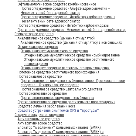
Офтальмологическое средство комбинированное
Противоглаукомное средство - Альфа2-адреномиметик +
Неселективный бета-адреноблокатор
Противоглаукомное средство - Ингибитор карбоангидразы +
Неселективный бета-адреноблокатор
Противоглаукомное средство - Ингибитор карбоангидразы
Противоглаукомное средство - Неселективный бета-адреноблокатор
Респираторное средство
Аналептическое средство (Дыхания стимулятор)
Аналептическое средство (Дыхания стимулятор) в комбинациях
Отхаркивающее средство
Отхаркивающее муколитическое средство
Отхаркивающее муколитическое средство комбинированное
Отхаркивающее муколитическое средство растительного
происхождения
Отхаркивающее средство растительного происхождения
Потогонное средство растительного происхождения
Противокашлевое средство
Противокашлевое средство комбинированное - Противокашлевое
средство + Отхаркивающее средство
Противокашлевое средство центрального действия
Противоконгестивное средство
Противоконгестивное средство в комбинациях
Противоконгестивное средство растительного происхождения
Средство лечения заболеваний носа
Средство устранения симптомов ОРЗ и ""простуды""
Сердечно-сосудистое средство
Антиангинальное средство
Антиаритмическое средство
Блокатор ""медленных"" кальциевых каналов (БМКК)
Блокатор ""медленных"" кальциевых каналов (БМКК) с
преимущественным влиянием на сосуды головного мозга