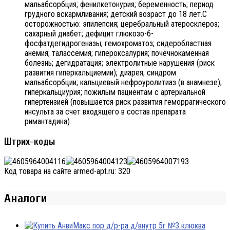
мальабсорбция; фенилкетонурия; беременность; период
грудного вскармливания; детский возраст до 18 лет.С
осторожностью: эпилепсия; церебральный атеросклероз;
сахарный диабет; дефицит глюкозо-6-
фосфатдегидрогеназы; гемохроматоз; сидеробластная
анемия; талассемия; гипероксалурия; почечнокаменная
болезнь; дегидратация; электролитные нарушения (риск
развития гиперкальциемии); диарея; синдром
мальабсорбции; кальциевый нефроуролитиаз (в анамнезе);
гиперкальциурия; пожилым пациентам с артериальной
гипертензией (повышается риск развития геморрагического
инсульта за счет входящего в состав препарата
римантадина).
Штрих-коды
Код товара на сайте armed-apt.ru:
320
Аналоги