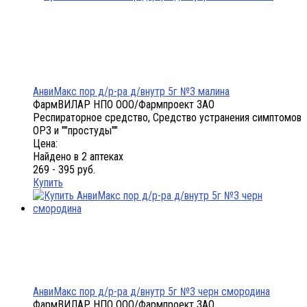
АнвиМакс пор д/р-ра д/внутр 5г №3 малина
ФармВИЛАР НПО ООО/Фармпроект ЗАО
Респираторное средство, Средство устранения симптомов
ОРЗ и ""простуды""
Цена:
Найдено в 2 аптеках
269 - 395 руб.
Купить
АнвиМакс пор д/р-ра д/внутр 5г №3 черн смородина
ФармВИЛАР НПО ООО/Фармпроект ЗАО