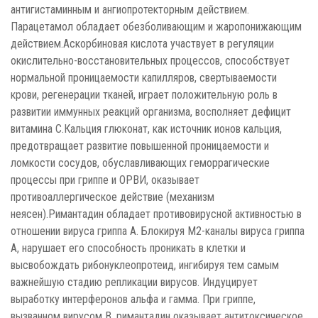
антигистаминным и ангиопротекторным действием.
Парацетамол обладает обезболивающим и жаропонижающим
действием.Аскорбиновая кислота участвует в регуляции
окислительно-восстановительных процессов, способствует
нормальной проницаемости капилляров, свертываемости
крови, регенерации тканей, играет положительную роль в
развитии иммунных реакций организма, восполняет дефицит
витамина С.Кальция глюконат, как источник ионов кальция,
предотвращает развитие повышенной проницаемости и
ломкости сосудов, обуславливающих геморрагические
процессы при гриппе и ОРВИ, оказывает
противоаллергическое действие (механизм
неясен).Римантадин обладает противовирусной активностью в
отношении вируса гриппа А. Блокируя М2-каналы вируса гриппа
А, нарушает его способность проникать в клетки и
высвобождать рибонуклеопротеид, ингибируя тем самым
важнейшую стадию репликации вирусов. Индуцирует
выработку интерферонов альфа и гамма. При гриппе,
вызванном вирусом В, римантадин оказывает антитоксическое