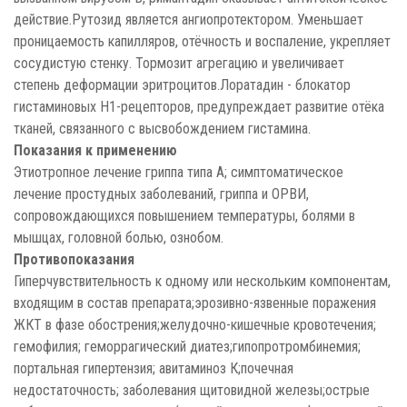
действие.Рутозид является ангиопротектором. Уменьшает
проницаемость капилляров, отёчность и воспаление, укрепляет
сосудистую стенку. Тормозит агрегацию и увеличивает
степень деформации эритроцитов.Лоратадин - блокатор
гистаминовых Н1-рецепторов, предупреждает развитие отёка
тканей, связанного с высвобождением гистамина.
Показания к применению
Этиотропное лечение гриппа типа А; симптоматическое
лечение простудных заболеваний, гриппа и ОРВИ,
сопровождающихся повышением температуры, болями в
мышцах, головной болью, ознобом.
Противопоказания
Гиперчувствительность к одному или нескольким компонентам,
входящим в состав препарата;эрозивно-язвенные поражения
ЖКТ в фазе обострения;желудочно-кишечные кровотечения;
гемофилия; геморрагический диатез;гипопротромбинемия;
портальная гипертензия; авитаминоз К;почечная
недостаточность; заболевания щитовидной железы;острые