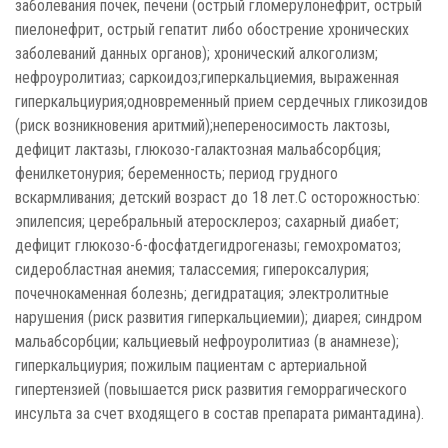
заболевания почек, печени (острый гломерулонефрит, острый
пиелонефрит, острый гепатит либо обострение хронических
заболеваний данных органов); хронический алкоголизм;
нефроуролитиаз; саркоидоз;гиперкальциемия, выраженная
гиперкальциурия;одновременный прием сердечных гликозидов
(риск возникновения аритмий);непереносимость лактозы,
дефицит лактазы, глюкозо-галактозная мальабсорбция;
фенилкетонурия; беременность; период грудного
вскармливания; детский возраст до 18 лет.С осторожностью:
эпилепсия; церебральный атеросклероз; сахарный диабет;
дефицит глюкозо-6-фосфатдегидрогеназы; гемохроматоз;
сидеробластная анемия; талассемия; гипероксалурия;
почечнокаменная болезнь; дегидратация; электролитные
нарушения (риск развития гиперкальциемии); диарея; синдром
мальабсорбции; кальциевый нефроуролитиаз (в анамнезе);
гиперкальциурия; пожилым пациентам с артериальной
гипертензией (повышается риск развития геморрагического
инсульта за счет входящего в состав препарата римантадина).