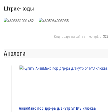
Штрих-коды
Код товара на сайте armed-apt.ru:
322
Аналоги
АнвиМакс пор д/р-ра д/внутр 5г №3 клюква