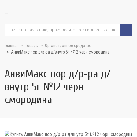
Главная
Товары
Органотропное средство
АнвиМакс пор д/р-ра д/внутр 5г №12 черн смородина
АнвиМакс пор д/р-ра д/
внутр 5г №12 черн
смородина