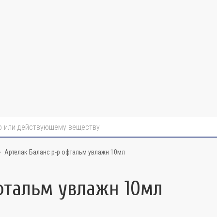
Артелак Баланс р-р офтальм увлажн 10мл
фтальм увлажн 10мл