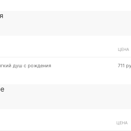
я
ЦЕНА
ягкий душ с рождения
711 ру
зе
ЦЕНА