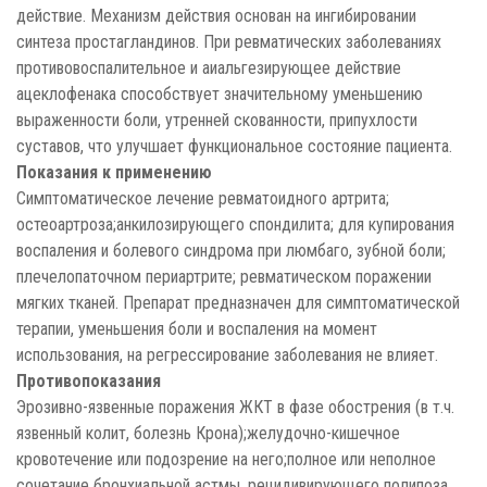
действие. Механизм действия основан на ингибировании
синтеза простагландинов. При ревматических заболеваниях
противовоспалительное и аиальгезирующее действие
ацеклофенака способствует значительному уменьшению
выраженности боли, утренней скованности, припухлости
суставов, что улучшает функциональное состояние пациента.
Показания к применению
Симптоматическое лечение ревматоидного артрита;
остеоартроза;анкилозирующего спондилита; для купирования
воспаления и болевого синдрома при люмбаго, зубной боли;
плечелопаточном периартрите; ревматическом поражении
мягких тканей. Препарат предназначен для симптоматической
терапии, уменьшения боли и воспаления на момент
использования, на регрессирование заболевания не влияет.
Противопоказания
Эрозивно-язвенные поражения ЖКТ в фазе обострения (в т.ч.
язвенный колит, болезнь Крона);желудочно-кишечное
кровотечение или подозрение на него;полное или неполное
сочетание бронхиальной астмы, рецидивирующего полипоза