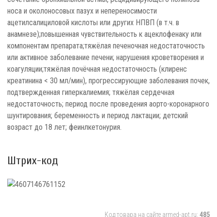
носа и околоносовых пазух и непереносимости
ацетилсалициловой кислоты или других НПВП (в т.ч. в
анамнезе);повышенная чувствительность к ацеклофенаку или
компонентам препарата;тяжёлая печеночная недостаточность
или активное заболевание печени; нарушения кроветворения и
коагуляции;тяжёлая почёчная недостаточность (клиренс
креатинина < 30 мл/мин), прогрессирующие заболевания почек,
подтвержденная гиперкалиемия; тяжёлая сердечная
недостаточность; период после проведения аорто-коронарного
шунтирования; беременность и период лактации; детский
возраст до 18 лет; феинлкетонурия.
Штрих-код
Код товара на сайте armed-apt.ru:
485