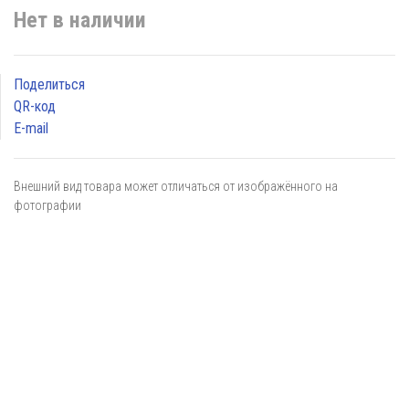
Нет в наличии
Поделиться
QR-код
E-mail
Внешний вид товара может отличаться от изображённого на
фотографии
Я даю
согласие
на обработку персональных данных в