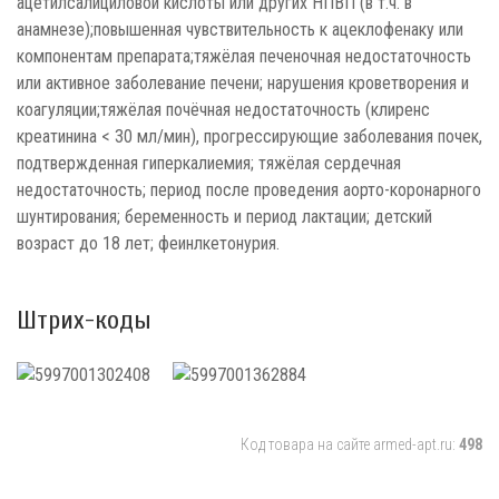
ацетилсалициловой кислоты или других НПВП (в т.ч. в
анамнезе);повышенная чувствительность к ацеклофенаку или
компонентам препарата;тяжёлая печеночная недостаточность
или активное заболевание печени; нарушения кроветворения и
коагуляции;тяжёлая почёчная недостаточность (клиренс
креатинина < 30 мл/мин), прогрессирующие заболевания почек,
подтвержденная гиперкалиемия; тяжёлая сердечная
недостаточность; период после проведения аорто-коронарного
шунтирования; беременность и период лактации; детский
возраст до 18 лет; феинлкетонурия.
Штрих-коды
Код товара на сайте armed-apt.ru:
498