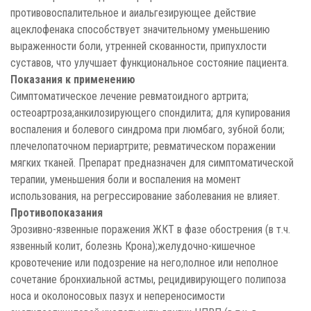
противовоспалительное и аиальгезирующее действие
ацеклофенака способствует значительному уменьшению
выраженности боли, утренней скованности, припухлости
суставов, что улучшает функциональное состояние пациента.
Показания к применению
Симптоматическое лечение ревматоидного артрита;
остеоартроза;анкилозирующего спондилита; для купирования
воспаления и болевого синдрома при люмбаго, зубной боли;
плечелопаточном периартрите; ревматическом поражении
мягких тканей. Препарат предназначен для симптоматической
терапии, уменьшения боли и воспаления на момент
использования, на регрессирование заболевания не влияет.
Противопоказания
Эрозивно-язвенные поражения ЖКТ в фазе обострения (в т.ч.
язвенный колит, болезнь Крона);желудочно-кишечное
кровотечение или подозрение на него;полное или неполное
сочетание бронхиальной астмы, рецидивирующего полипоза
носа и околоносовых пазух и непереносимости