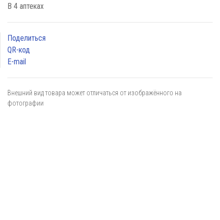
В 4 аптеках
Поделиться
QR-код
E-mail
Внешний вид товара может отличаться от изображённого на
фотографии
Я даю
согласие
на обработку персональных данных в
соответствии с
политикой обработки персональных данных