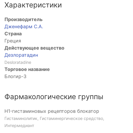
Характеристики
Производитель
Дженефарм С.А.
Страна
Греция
Действующее вещество
ых
Дезлоратадин
Desloratadine
Торговое название
Блогир-3
Фармакологические группы
новых
ров
H1-гистаминовых рецепторов блокатор
р
Гистаминолитик, Гистаминергическое средство,
Интермедиант
ртикостероид