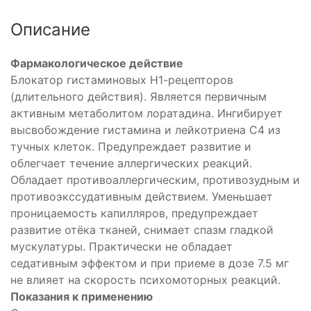
Описание
о
ния
Фармакологическое действие
Блокатор гистаминовых Н1-рецепторов
ых
(длительного действия). Является первичным
активным метаболитом лоратадина. Ингибирует
высвобождение гистамина и лейкотриена С4 из
тучных клеток. Предупреждает развитие и
облегчает течение аллергических реакций.
Обладает противоаллергическим, противозудным и
противоэкссудативным действием. Уменьшает
проницаемость капилляров, предупреждает
развитие отёка тканей, снимает спазм гладкой
мускулатуры. Практически не обладает
седативным эффектом и при приеме в дозе 7.5 мг
не влияет на скорость психомоторных реакций.
Показания к применению
ическое