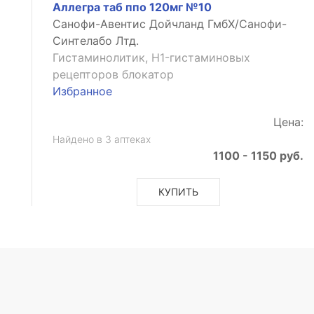
Аллегра таб ппо 120мг №10
е
Санофи-Авентис Дойчланд ГмбХ/Санофи-
Синтелабо Лтд.
Гистаминолитик, H1-гистаминовых
рецепторов блокатор
Избранное
Цена:
Найдено в 3 аптеках
1100 - 1150 руб.
ое
КУПИТЬ