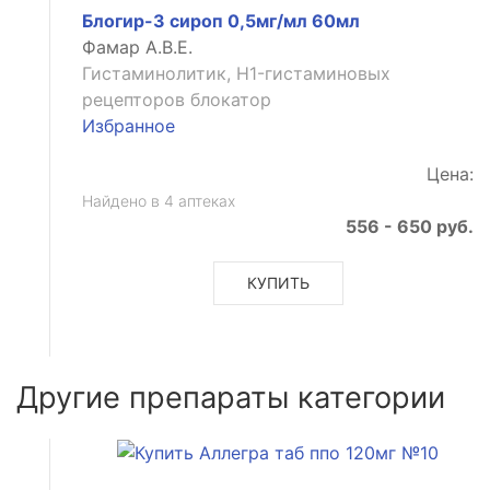
Блогир-3 сироп 0,5мг/мл 60мл
Фамар А.В.Е.
Гистаминолитик, H1-гистаминовых
рецепторов блокатор
Избранное
Цена:
ьное
Найдено в 4 аптеках
556 - 650 руб.
кторное
КУПИТЬ
е
Другие препараты категории