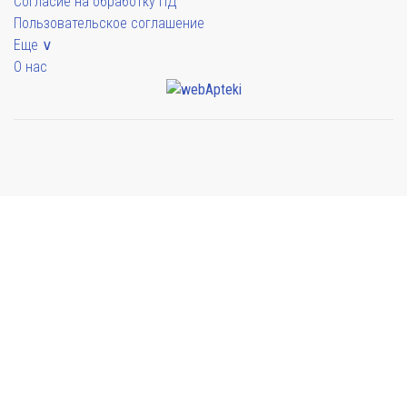
Согласие на обработку ПД
Пользовательское соглашение
Еще ∨
О нас
Мы будем показывать аптеки для вашего города
Выбор отделения для получения заказа
Аптека Армед ул. Гагарина
г. Сочи, ул. Гагарина 19А
Выбрать