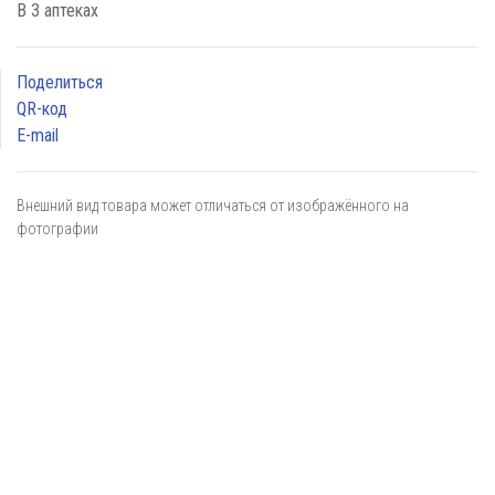
В 3 аптеках
Поделиться
QR-код
E-mail
Внешний вид товара может отличаться от изображённого на
фотографии
Я даю
согласие
на обработку персональных данных в