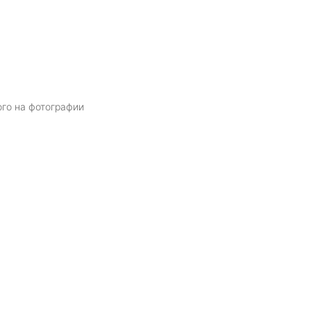
ого на фотографии
Я даю
согласие
на обработку персональных данных в соответств
политикой обработки персональных данных
ОТПРАВИТЬ