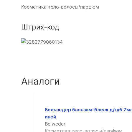
Косметика тело-волосы/парфюм
Штрих-код
Аналоги
Бельведер бальзам-блеск д/губ 7м
иней
Belweder
Косметика тело-волосы/парфюм