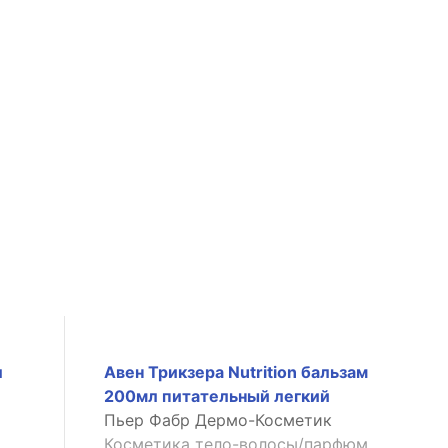
л
Авен Трикзера Nutrition бальзам
200мл питательный легкий
Пьер Фабр Дермо-Косметик
Косметика тело-волосы/парфюм