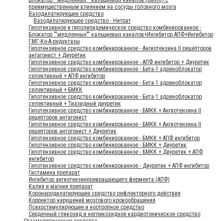
преимущественным влиянием на сосуды головного мозга
Вазодилатирующее средство
Вазодилатирующее средство - Нитрат
Гипотензивное и гиполипидемическое средство комбинированное -
Блокатор ""медленных"" кальциевых каналов+Ингибитор АПФ+Ингибитор
ГМГ-Ко-А-редуктазы
Гипотензивное средство комбинированное - Ангиотензина II рецепторов
антагонист + Диуретик
Гипотензивное средство комбинированное - АПФ ингибитор + Диуретик
Гипотензивное средство комбинированное - Бета-1 адреноблокатор
селективный + АПФ ингибитор
Гипотензивное средство комбинированное - Бета-1 адреноблокатор
селективный + БМКК
Гипотензивное средство комбинированное - Бета-1 адреноблокатор
селективный + Тиазидный диуретик
Гипотензивное средство комбинированное - БМКК + Ангиотензина II
рецепторов антагонист
Гипотензивное средство комбинированное - БМКК + Ангиотензина II
рецепторов антогонист + Диуретик
Гипотензивное средство комбинированное - БМКК + АПФ ингибитор
Гипотензивное средство комбинированное - БМКК + Диуретик
Гипотензивное средство комбинированное - БМКК + Диуретик + АПФ
ингибитор
Гипотензивное средство комбинированное - Диуретик + АПФ ингибитор
Гистамина препарат
Ингибитор ангиотензинпревращающего фермента (АПФ)
Калия и магния препарат
Коронародилатирующее средство рефлекторного действия
Корректор нарушений мозгового кровообращения
Психостимулирующее и ноотропное средство
Сердечный гликозид и негликозидное кардиотоническое средство
Спазмолитическое средство