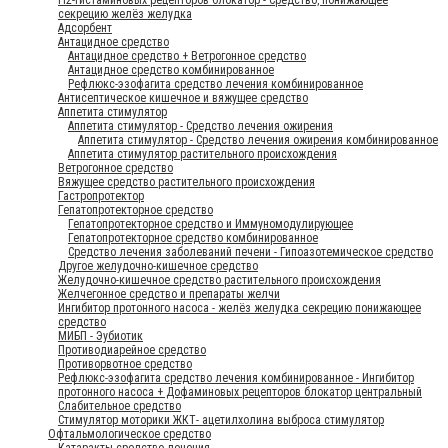
секрецию желёз желудка
Адсорбент
Антацидное средство
Антацидное средство + Ветрогонное средство
Антацидное средство комбинированное
Рефлюкс-эзофагита средство лечения комбинированное
Антисептическое кишечное и вяжущее средство
Аппетита стимулятор
Аппетита стимулятор - Средство лечения ожирения
Аппетита стимулятор - Средство лечения ожирения комбинированное
Аппетита стимулятор растительного происхождения
Ветрогонное средство
Вяжущее средство растительного происхождения
Гастропротектор
Гепатопротекторное средство
Гепатопротекторное средство и Иммуномодулирующее
Гепатопротекторное средство комбинированное
Средство лечения заболеваний печени - Гипоазотемическое средство
Другое желудочно-кишечное средство
Желудочно-кишечное средство растительного происхождения
Желчегонное средство и препараты желчи
Ингибитор протонного насоса - желёз желудка секрецию понижающее
средство
МИБП - Эубиотик
Противодиарейное средство
Противорвотное средство
Рефлюкс-эзофагита средство лечения комбинированное - Ингибитор
протонного насоса + Дофаминовых рецепторов блокатор центральный
Слабительное средство
Стимулятор моторики ЖКТ- ацетилхолина выброса стимулятор
Офтальмологическое средство
Катаракты средство лечения