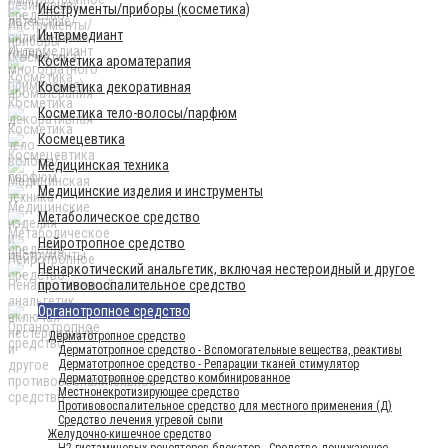
Инструменты/приборы (косметика)
Интермедиант
Косметика ароматерапия
Косметика декоративная
Косметика тело-волосы/парфюм
Космецевтика
Медицинская техника
Медицинские изделия и инструменты
Метаболическое средство
Нейротропное средство
Ненаркотический анальгетик, включая нестероидный и другое
противовоспалительное средство
Органотропное средство
Дерматотропное средство
Дерматотропное средство - Вспомогательные вещества, реактивы
Дерматотропное средство - Репарации тканей стимулятор
Дерматотропное средство комбинированное
Местнонекротизирующее средство
Противовоспалительное средство для местного применения (Д)
Средство лечения угревой сыпи
Желудочно-кишечное средство
H2-гистаминовых рецепторов блокатор - Средство, понижающее