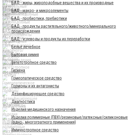
БАД - жиры, жироподобные вещества и их производные
БАД - макро- и микроэлементы
БАД - пробиотики, пребиотики
БАД - продукты растительного/животного/минерального
происхождения
БАД - углеводы и продукты их переработки
Бельё лечебное
Бытовая химия
Вегетотропное средство
Гигиена
Гомеопатическое средство
Гормоны и их антагонисты
Дезинфицирующее средство
Диагностика
Изделия медицинского назначения
Изделия полимерные (ПВХ)/резиновые/латексные/силиконовые
(одно-, многогратного применения)
Иммунотропное средство