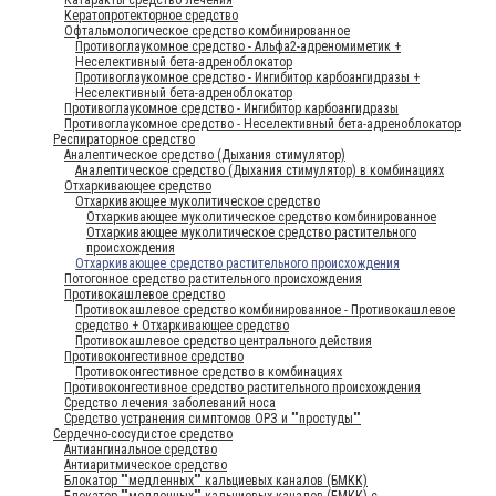
Кератопротекторное средство
Офтальмологическое средство комбинированное
Противоглаукомное средство - Альфа2-адреномиметик +
Неселективный бета-адреноблокатор
Противоглаукомное средство - Ингибитор карбоангидразы +
Неселективный бета-адреноблокатор
Противоглаукомное средство - Ингибитор карбоангидразы
Противоглаукомное средство - Неселективный бета-адреноблокатор
Респираторное средство
Аналептическое средство (Дыхания стимулятор)
Аналептическое средство (Дыхания стимулятор) в комбинациях
Отхаркивающее средство
Отхаркивающее муколитическое средство
Отхаркивающее муколитическое средство комбинированное
Отхаркивающее муколитическое средство растительного
происхождения
Отхаркивающее средство растительного происхождения
Потогонное средство растительного происхождения
Противокашлевое средство
Противокашлевое средство комбинированное - Противокашлевое
средство + Отхаркивающее средство
Противокашлевое средство центрального действия
Противоконгестивное средство
Противоконгестивное средство в комбинациях
Противоконгестивное средство растительного происхождения
Средство лечения заболеваний носа
Средство устранения симптомов ОРЗ и ""простуды""
Сердечно-сосудистое средство
Антиангинальное средство
Антиаритмическое средство
Блокатор ""медленных"" кальциевых каналов (БМКК)
Блокатор ""медленных"" кальциевых каналов (БМКК) с