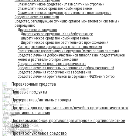
Спазмолитичекое средство - Спазмолитик миотропный
Спазмолитическое средство комбинированное
Спазмолитическое средство растительного происхождения
Средство лечения алопеции
Средство, регулирующее функцию органов мочеполовой системы и
репродукцию
Диуретическое средство
Диуретическое средство - Калийсберегающее
Диуретическое средство комбинированное
Диуретическое средство растительного происхождения
Контрацептивное средство для местного применения
Растительного происхождения средство (мочеполовая система)
Средство лечения доброкачественной гиперплазии предстательной
железы растительного происхождения
Средство лечения простатита хронического
Средство лечения простаты гиперплазии доброкачественной
Средство лечения урологических заболеваний
Средство лечения эректильной дисфункции - ФДЭ5-ингибитор
Перевязочные средства
Пищевые продукты
Презервативы/интимные товары
Продукты для оздоровительного/лечебно-профилактического/
спортивного питания
Противомикробное, противопаразитарное и противоглистное
средство
Противоопухолевое средство