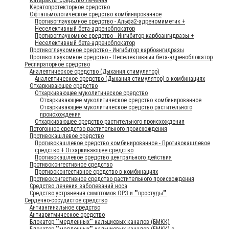
Кератопротекторное средство
Офтальмологическое средство комбинированное
Противоглаукомное средство - Альфа2-адреномиметик +
Неселективный бета-адреноблокатор
Противоглаукомное средство - Ингибитор карбоангидразы +
Неселективный бета-адреноблокатор
Противоглаукомное средство - Ингибитор карбоангидразы
Противоглаукомное средство - Неселективный бета-адреноблокатор
Респираторное средство
Аналептическое средство (Дыхания стимулятор)
Аналептическое средство (Дыхания стимулятор) в комбинациях
Отхаркивающее средство
Отхаркивающее муколитическое средство
Отхаркивающее муколитическое средство комбинированное
Отхаркивающее муколитическое средство растительного
происхождения
Отхаркивающее средство растительного происхождения
Потогонное средство растительного происхождения
Противокашлевое средство
Противокашлевое средство комбинированное - Противокашлевое
средство + Отхаркивающее средство
Противокашлевое средство центрального действия
Противоконгестивное средство
Противоконгестивное средство в комбинациях
Противоконгестивное средство растительного происхождения
Средство лечения заболеваний носа
Средство устранения симптомов ОРЗ и ""простуды""
Сердечно-сосудистое средство
Антиангинальное средство
Антиаритмическое средство
Блокатор ""медленных"" кальциевых каналов (БМКК)
Блокатор ""медленных"" кальциевых каналов (БМКК) с