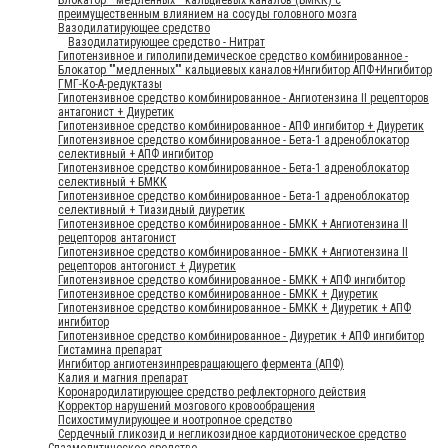
преимущественным влиянием на сосуды головного мозга
Вазодилатирующее средство
Вазодилатирующее средство - Нитрат
Гипотензивное и гиполипидемическое средство комбинированное -
Блокатор ""медленных"" кальциевых каналов+Ингибитор АПФ+Ингибитор
ГМГ-Ко-А-редуктазы
Гипотензивное средство комбинированное - Ангиотензина II рецепторов
антагонист + Диуретик
Гипотензивное средство комбинированное - АПФ ингибитор + Диуретик
Гипотензивное средство комбинированное - Бета-1 адреноблокатор
селективный + АПФ ингибитор
Гипотензивное средство комбинированное - Бета-1 адреноблокатор
селективный + БМКК
Гипотензивное средство комбинированное - Бета-1 адреноблокатор
селективный + Тиазидный диуретик
Гипотензивное средство комбинированное - БМКК + Ангиотензина II
рецепторов антагонист
Гипотензивное средство комбинированное - БМКК + Ангиотензина II
рецепторов антогонист + Диуретик
Гипотензивное средство комбинированное - БМКК + АПФ ингибитор
Гипотензивное средство комбинированное - БМКК + Диуретик
Гипотензивное средство комбинированное - БМКК + Диуретик + АПФ
ингибитор
Гипотензивное средство комбинированное - Диуретик + АПФ ингибитор
Гистамина препарат
Ингибитор ангиотензинпревращающего фермента (АПФ)
Калия и магния препарат
Коронародилатирующее средство рефлекторного действия
Корректор нарушений мозгового кровообращения
Психостимулирующее и ноотропное средство
Сердечный гликозид и негликозидное кардиотоническое средство
Спазмолитическое средство