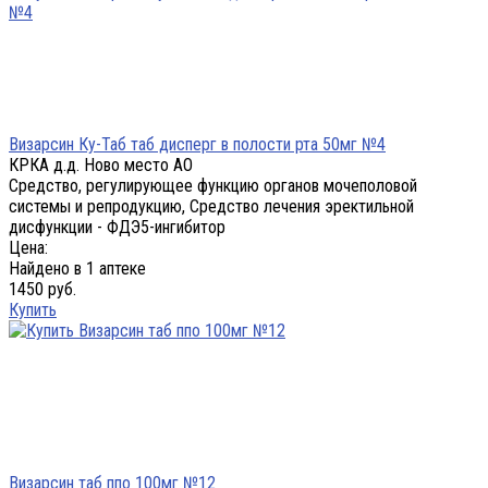
Визарсин Ку-Таб таб дисперг в полости рта 50мг №4
КРКА д.д. Ново место АО
Средство, регулирующее функцию органов мочеполовой
системы и репродукцию, Средство лечения эректильной
дисфункции - ФДЭ5-ингибитор
Цена:
Найдено в 1 аптеке
1450 руб.
Купить
Визарсин таб ппо 100мг №12