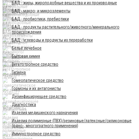
БАД - жиры, жироподобные вещества и их производные
БАД - макро- и микроэлементы
БАД - пробиотики, пребиотики
БАД - продукты растительного/животного/минерального
происхождения
БАД - углеводы и продукты их переработки
Бельё лечебное
Бытовая химия
Вегетотропное средство
Гигиена
Гомеопатическое средство
Гормоны и их антагонисты
Дезинфицирующее средство
Диагностика
Изделия медицинского назначения
Изделия полимерные (ПВХ)/резиновые/латексные/силиконовые
(одно-, многогратного применения)
Иммунотропное средство