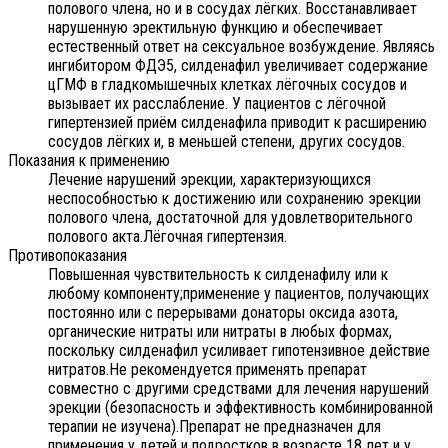
полового члена, но и в сосудах лёгких. Восстанавливает
нарушенную эректильную функцию и обеспечивает
естественный ответ на сексуальное возбуждение. Являясь
ингибитором ФДЭ5, силденафил увеличивает содержание
цГМФ в гладкомышечных клетках лёгочных сосудов и
вызывает их расслабление. У пациентов с лёгочной
гипертензией приём силденафила приводит к расширению
сосудов лёгких и, в меньшей степени, других сосудов.
Показания к применению
Лечение нарушений эрекции, характеризующихся
неспособностью к достижению или сохранению эрекции
полового члена, достаточной для удовлетворительного
полового акта.Лёгочная гипертензия.
Противопоказания
Повышенная чувствительность к силденафилу или к
любому компоненту;применение у пациентов, получающих
постоянно или с перерывами донаторы оксида азота,
органические нитраты или нитраты в любых формах,
поскольку силденафил усиливает гипотензивное действие
нитратов.Не рекомендуется применять препарат
совместно с другими средствами для лечения нарушений
эрекции (безопасность и эффективность комбинированной
терапии не изучена).Препарат не предназначен для
применения у детей и подростков в возрасте 18 лет и у