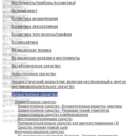
Инструменты/приборы (косметика)
Интермедиант
Косметика ароматерапия
Косметика декоративная
Косметика тело-волосы/парфюм
Космецевтика
Медицинская техника
Медицинские изделия и инструменты
Метаболическое средство
Нейротропное средство
Ненаркотический анальгетик, включая нестероидный и другое
противовоспалительное средство
Органотропное средство
Дерматотропное средство
Дерматотропное средство - Вспомогательные вещества, реактивы
Дерматотропное средство - Репарации тканей стимулятор
Дерматотропное средство комбинированное
Местнонекротизирующее средство
Противовоспалительное средство для местного применения (Д)
Средство лечения угревой сыпи
Желудочно-кишечное средство
H2-гистаминовых рецепторов блокатор - Средство, понижающее