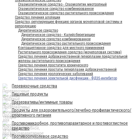
Спазмолитичекое средство - Спазмолитик миотропный
Спазмолитическое средство комбинированное
Спазмолитическое средство растительного происхождения
Средство лечения алопеции
Средство, регулирующее функцию органов мочеполовой системы и
репродукцию
Диуретическое средство
Диуретическое средство - Калийсберегающее
Диуретическое средство комбинированное
Диуретическое средство растительного происхождения
Контрацептивное средство для местного применения
Растительного происхождения средство (мочеполовая система)
Средство лечения доброкачественной гиперплазии предстательной
железы растительного происхождения
Средство лечения простатита хронического
Средство лечения простаты гиперплазии доброкачественной
Средство лечения урологических заболеваний
Средство лечения эректильной дисфункции - ФДЭ5-ингибитор
Перевязочные средства
Пищевые продукты
Презервативы/интимные товары
Продукты для оздоровительного/лечебно-профилактического/
спортивного питания
Противомикробное, противопаразитарное и противоглистное
средство
Противоопухолевое средство