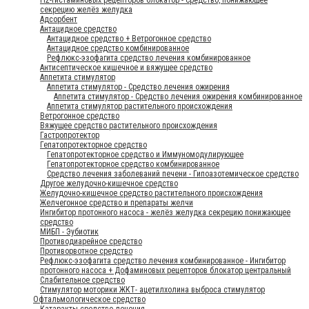
секрецию желёз желудка
Адсорбент
Антацидное средство
Антацидное средство + Ветрогонное средство
Антацидное средство комбинированное
Рефлюкс-эзофагита средство лечения комбинированное
Антисептическое кишечное и вяжущее средство
Аппетита стимулятор
Аппетита стимулятор - Средство лечения ожирения
Аппетита стимулятор - Средство лечения ожирения комбинированное
Аппетита стимулятор растительного происхождения
Ветрогонное средство
Вяжущее средство растительного происхождения
Гастропротектор
Гепатопротекторное средство
Гепатопротекторное средство и Иммуномодулирующее
Гепатопротекторное средство комбинированное
Средство лечения заболеваний печени - Гипоазотемическое средство
Другое желудочно-кишечное средство
Желудочно-кишечное средство растительного происхождения
Желчегонное средство и препараты желчи
Ингибитор протонного насоса - желёз желудка секрецию понижающее
средство
МИБП - Эубиотик
Противодиарейное средство
Противорвотное средство
Рефлюкс-эзофагита средство лечения комбинированное - Ингибитор
протонного насоса + Дофаминовых рецепторов блокатор центральный
Слабительное средство
Стимулятор моторики ЖКТ- ацетилхолина выброса стимулятор
Офтальмологическое средство
Катаракты средство лечения