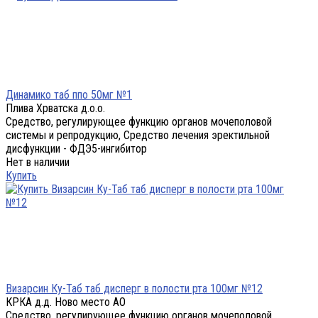
Динамико таб ппо 50мг №1
Плива Хрватска д.о.о.
Средство, регулирующее функцию органов мочеполовой
системы и репродукцию, Средство лечения эректильной
дисфункции - ФДЭ5-ингибитор
Нет в наличии
Купить
Визарсин Ку-Таб таб дисперг в полости рта 100мг №12
КРКА д.д. Ново место АО
Средство, регулирующее функцию органов мочеполовой