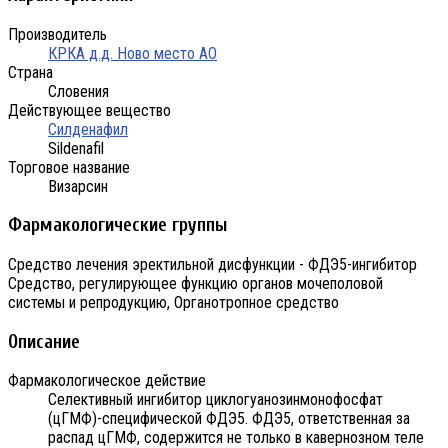
Производитель
КРКА д.д. Ново место АО
Страна
Словения
Действующее вещество
Силденафил
Sildenafil
Торговое название
Визарсин
Фармакологические группы
Средство лечения эректильной дисфункции - ФДЭ5-ингибитор
Средство, регулирующее функцию органов мочеполовой
системы и репродукцию, Органотропное средство
Описание
Фармакологическое действие
Селективный ингибитор циклогуанозинмонофосфат
(цГМФ)-специфической ФДЭ5. ФДЭ5, ответственная за
распад цГМФ, содержится не только в кавернозном теле