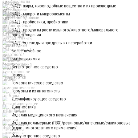
БАД - жиры, жироподобные вещества и их производные
БАД - макро- и микроэлементы
БАД - пробиотики, пребиотики
БАД - продукты растительного/животного/минерального
происхождения
БАД - углеводы и продукты их переработки
Бельё лечебное
Бытовая химия
Вегетотропное средство
Гигиена
Гомеопатическое средство
Гормоны и их антагонисты
Дезинфицирующее средство
Диагностика
Изделия медицинского назначения
Изделия полимерные (ПВХ)/резиновые/латексные/силиконовые
(одно-, многогратного применения)
Иммунотропное средство