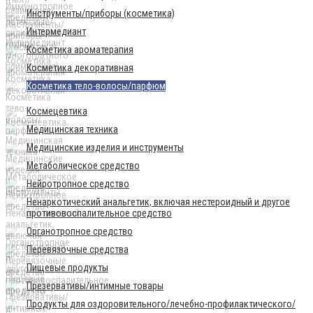
Инструменты/приборы (косметика)
Интермедиант
Косметика ароматерапия
Косметика декоративная
Косметика тело-волосы/парфюм
Космецевтика
Медицинская техника
Медицинские изделия и инструменты
Метаболическое средство
Нейротропное средство
Ненаркотический анальгетик, включая нестероидный и другое
противовоспалительное средство
Органотропное средство
Перевязочные средства
Пищевые продукты
Презервативы/интимные товары
Продукты для оздоровительного/лечебно-профилактического/