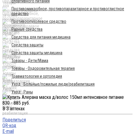
спортивного питания
Противомикробное, противопаразитарное и противоглистное
средство
Противоопухолевое средство
Разные средства
Средства для питания медицина
Средства защиты
Средства защиты медицина
Товары - Дети/Мама
Товары - Оздоровительная терапия
Травматология и ортопедия
Уход - Больные/пожилые люди/реабилитация
Уход - Раны
830 - 885 руб.
В 3 аптеках
Поделиться
QR-код
E-mail