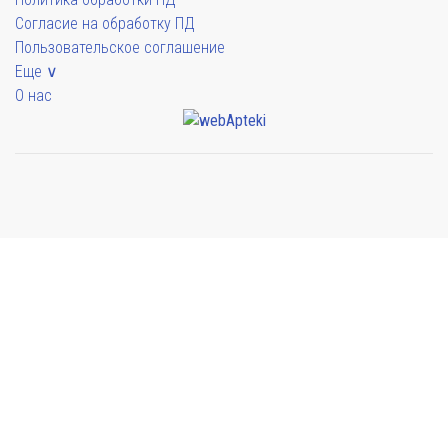
Согласие на обработку ПД
Пользовательское соглашение
Еще ∨
О нас
Мы будем показывать аптеки для вашего города
Выбор отделения для получения заказа
Аптека Армед ул. Гагарина
г. Сочи, ул. Гагарина 19А