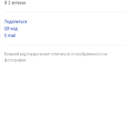
В 2 аптеках
Поделиться
QR-код
E-mail
Внешний вид товара может отличаться от изображённого на
фотографии
Я даю
согласие
на обработку персональных данных в
соответствии с
политикой обработки персональных данных