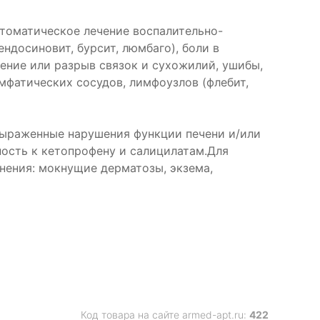
птоматическое лечение воспалительно-
ндосиновит, бурсит, люмбаго), боли в
ение или разрыв связок и сухожилий, ушибы,
мфатических сосудов, лимфоузлов (флебит,
 выраженные нарушения функции печени и/или
ьность к кетопрофену и салицилатам.Для
нения: мокнущие дерматозы, экзема,
Код товара на сайте armed-apt.ru:
422