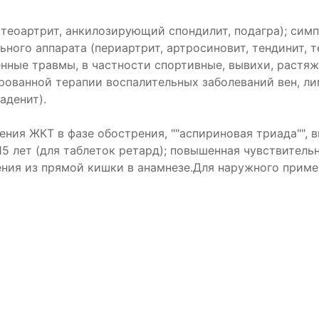
теоартрит, анкилозирующий спондилит, подагра); сим
ного аппарата (периартрит, артросиновит, тендинит, те
ённые травмы, в частности спортивные, вывихи, растяж
рованной терапии воспалительных заболеваний вен, ли
аденит).
ения ЖКТ в фазе обострения, ""аспириновая триада"",
 15 лет (для таблеток ретард); повышенная чувствител
ения из прямой кишки в анамнезе.Для наружного приме