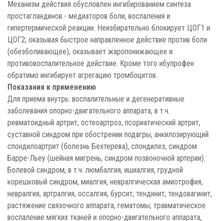
Механизм действия обусловлен ингибированием синтеза
простагландинов - медиаторов боли, воспаления и
гипертермической реакции. Неизбирательно блокирует ЦОГ1 и
ЦОГ2, оказывая быстрое направленное действие против боли
(обезболивающее), оказывает жаропонижающее и
противовоспалительное действие. Кроме того ибупрофен
обратимо ингибирует агрегацию тромбоцитов.
Показания к применению
Для приема внутрь: воспалительные и дегенеративные
заболевания опорно-двигательного аппарата, в т.ч.
ревматоидный артрит, остеоартроз, псориатический артрит,
суставной синдром при обострении подагры, анкилозирующий
спондилоартрит (болезнь Бехтерева), спондилез, синдром
Барре-Льеу (шейная мигрень, синдром позвоночной артерии).
Болевой синдром, в т.ч. люмбалгия, ишиалгия, грудной
корешковый синдром, миалгия, невралгическая амиотрофия,
невралгия, артралгия, оссалгия, бурсит, тендинит, тендовагинит,
растяжение связочного аппарата, гематомы, травматическое
воспаление мягких тканей и опорно-двигательного аппарата,