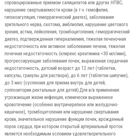
спровоцированные приемом салицилатов или других НПВС;
нарушение свертываемости крови (в т.ч. гемофилия,
гипокоагуляция, геморрагический диатез), заболевания
зрительного нерва, скотома, амблиопия, нарушение цветового
зрения, астма, лейкопения, тромбоцитопения, геморрагический
диатез, подтвержденная гиперкалиемия, тяжелая печеночная
недостаточность или активное заболевание печени, тяжелая
почечная недостаточность (клиренс креатинина <30 мл/мин),
прогрессирующие заболевания почек, выраженная сердечная
недостаточность, детский возраст до 12 лет (таблетки,
капсулы, гранулы для раствора), до 6 лет (таблетки шипучие),
до 3 мес (суспензия для приема внутрь для детей,
суппозитории ректальные для детей).Для в/в применения:
угрожающая жизни инфекция, клинически выраженное
кровотечение (особенно внутричерепное или желудочно-
кишечное), тромбоцитопения или нарушение свертывания
крови, значительное нарушение функции почек, врожденный
порок сердца, при котором открытый артериальный проток
является необходимым условием удовлетворительного