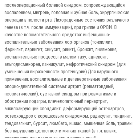
послеоперационный болевой синдром, сопровождающийся
воспалением, мигрень, головная и зубная боль, хирургические
операции в полости рта. Лихорадочные состояния различного
генеза (в т.ч. после иммунизации), при гриппе и ОРВИ. В
качестве вспомогательного средства: инфекционно-
воспалительные заболевания лор-органов (тонзиллит,
фарингит, ларингит, синусит, ринит), бронхит, пневмония,
воспалительные процессы в малом тазу, аднексит,
альгодисменорея, панникулит, нефротический синдром (для
уменьшения выраженности протеинурии).Для наружного
применения: воспалительные и дегенеративные заболевания
опорно-двигательной системы: артрит (ревматоидный,
псориатический), суставной синдром при ревматизме и
обострении подагры, плечелопаточный периартрит,
анкилозирующий спондилит, деформирующий остеоартроз,
остеохондроз с корешковым синдромом, радикулит, тендинит,
тендовагинит, бурсит, люмбаго, ишиас; мышечная боль, травмы
без нарушения целостности мягких тканей (в т.ч. вывих,