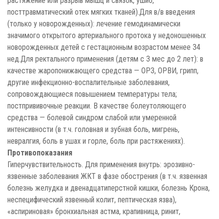
растяжение или разрыв мышц и связок, ушиб,
посттравматический отек мягких тканей).Для в/в введения
(только у новорожденных): лечение гемодинамически
значимого открытого артериального протока у недоношенных
новорожденных детей с гестационным возрастом менее 34
нед.Для ректального применения (детям с 3 мес до 2 лет): в
качестве жаропонижающего средства — ОРЗ, ОРВИ, грипп,
другие инфекционно-воспалительные заболевания,
сопровождающиеся повышением температуры тела;
постпрививочные реакции. В качестве болеутоляющего
средства — болевой синдром слабой или умеренной
интенсивности (в т.ч. головная и зубная боль, мигрень,
невралгия, боль в ушах и горле, боль при растяжениях).
Противопоказания
Гиперчувствительность. Для применения внутрь: эрозивно-
язвенные заболевания ЖКТ в фазе обострения (в т.ч. язвенная
болезнь желудка и двенадцатиперстной кишки, болезнь Крона,
неспецифический язвенный колит, пептическая язва),
«аспириновая» бронхиальная астма, крапивница, ринит,