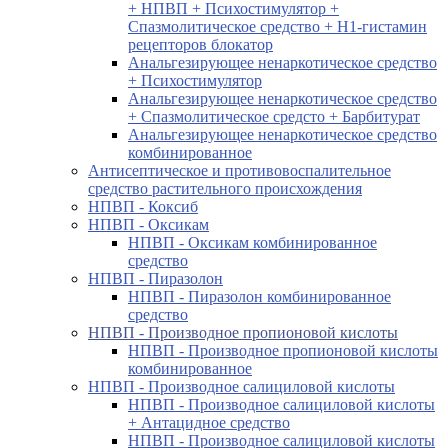
+ НПВП + Психостимулятор +
Спазмолитическое средство + H1-гистамин
рецепторов блокатор
Анальгезирующее ненаркотическое средство
+ Психостимулятор
Анальгезирующее ненаркотическое средство
+ Спазмолитическое средсто + Барбитурат
Анальгезирующее ненаркотическое средство
комбинированное
Антисептическое и противовоспалительное
средство растительного происхождения
НПВП - Коксиб
НПВП - Оксикам
НПВП - Оксикам комбинированное
средство
НПВП - Пиразолон
НПВП - Пиразолон комбинированное
средство
НПВП - Производное пропионовой кислоты
НПВП - Производное пропионовой кислоты
комбинированное
НПВП - Производное салициловой кислоты
НПВП - Производное салициловой кислоты
+ Антацидное средство
НПВП - Производное салициловой кислоты