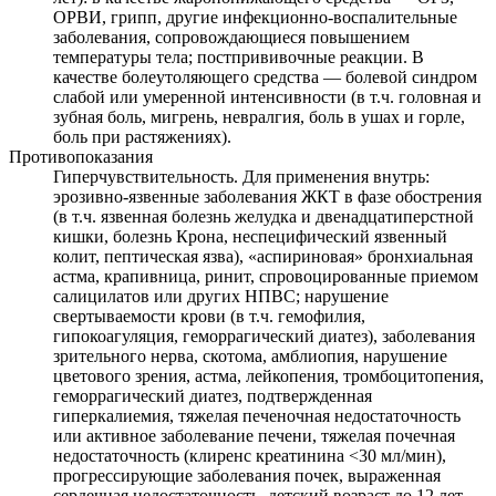
ОРВИ, грипп, другие инфекционно-воспалительные
заболевания, сопровождающиеся повышением
температуры тела; постпрививочные реакции. В
качестве болеутоляющего средства — болевой синдром
слабой или умеренной интенсивности (в т.ч. головная и
зубная боль, мигрень, невралгия, боль в ушах и горле,
боль при растяжениях).
Противопоказания
Гиперчувствительность. Для применения внутрь:
эрозивно-язвенные заболевания ЖКТ в фазе обострения
(в т.ч. язвенная болезнь желудка и двенадцатиперстной
кишки, болезнь Крона, неспецифический язвенный
колит, пептическая язва), «аспириновая» бронхиальная
астма, крапивница, ринит, спровоцированные приемом
салицилатов или других НПВС; нарушение
свертываемости крови (в т.ч. гемофилия,
гипокоагуляция, геморрагический диатез), заболевания
зрительного нерва, скотома, амблиопия, нарушение
цветового зрения, астма, лейкопения, тромбоцитопения,
геморрагический диатез, подтвержденная
гиперкалиемия, тяжелая печеночная недостаточность
или активное заболевание печени, тяжелая почечная
недостаточность (клиренс креатинина <30 мл/мин),
прогрессирующие заболевания почек, выраженная
сердечная недостаточность, детский возраст до 12 лет