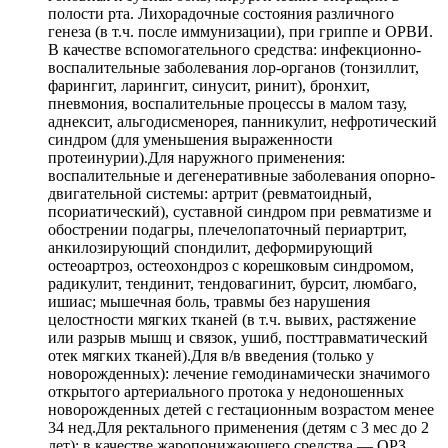
полости рта. Лихорадочные состояния различного
генеза (в т.ч. после иммунизации), при гриппе и ОРВИ.
В качестве вспомогательного средства: инфекционно-
воспалительные заболевания лор-органов (тонзиллит,
фарингит, ларингит, синусит, ринит), бронхит,
пневмония, воспалительные процессы в малом тазу,
аднексит, альгодисменорея, панникулит, нефротический
синдром (для уменьшения выраженности
протеинурии).Для наружного применения:
воспалительные и дегенеративные заболевания опорно-
двигательной системы: артрит (ревматоидный,
псориатический), суставной синдром при ревматизме и
обострении подагры, плечелопаточный периартрит,
анкилозирующий спондилит, деформирующий
остеоартроз, остеохондроз с корешковым синдромом,
радикулит, тендинит, тендовагинит, бурсит, люмбаго,
ишиас; мышечная боль, травмы без нарушения
целостности мягких тканей (в т.ч. вывих, растяжение
или разрыв мышц и связок, ушиб, посттравматический
отек мягких тканей).Для в/в введения (только у
новорожденных): лечение гемодинамически значимого
открытого артериального протока у недоношенных
новорожденных детей с гестационным возрастом менее
34 нед.Для ректального применения (детям с 3 мес до 2
лет): в качестве жаропонижающего средства — ОРЗ,