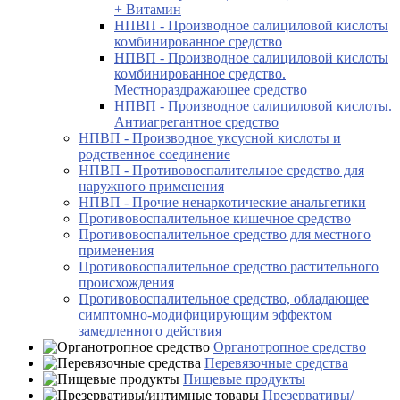
+ Витамин
НПВП - Производное салициловой кислоты
комбинированное средство
НПВП - Производное салициловой кислоты
комбинированное средство.
Местнораздражающее средство
НПВП - Производное салициловой кислоты.
Антиагрегантное средство
НПВП - Производное уксусной кислоты и
родственное соединение
НПВП - Противовоспалительное средство для
наружного применения
НПВП - Прочие ненаркотические анальгетики
Противовоспалительное кишечное средство
Противовоспалительное средство для местного
применения
Противовоспалительное средство растительного
происхождения
Противовоспалительное средство, обладающее
симптомно-модифицирующим эффектом
замедленного действия
Органотропное средство
Перевязочные средства
Пищевые продукты
Презервативы/