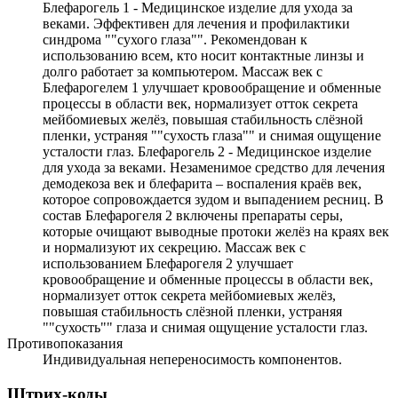
Блефарогель 1 - Медицинское изделие для ухода за
веками. Эффективен для лечения и профилактики
синдрома ""сухого глаза"". Рекомендован к
использованию всем, кто носит контактные линзы и
долго работает за компьютером. Массаж век с
Блефарогелем 1 улучшает кровообращение и обменные
процессы в области век, нормализует отток секрета
мейбомиевых желёз, повышая стабильность слёзной
пленки, устраняя ""сухость глаза"" и снимая ощущение
усталости глаз. Блефарогель 2 - Медицинское изделие
для ухода за веками. Незаменимое средство для лечения
демодекоза век и блефарита – воспаления краёв век,
которое сопровождается зудом и выпадением ресниц. В
состав Блефарогеля 2 включены препараты серы,
которые очищают выводные протоки желёз на краях век
и нормализуют их секрецию. Массаж век с
использованием Блефарогеля 2 улучшает
кровообращение и обменные процессы в области век,
нормализует отток секрета мейбомиевых желёз,
повышая стабильность слёзной пленки, устраняя
""сухость"" глаза и снимая ощущение усталости глаз.
Противопоказания
Индивидуальная непереносимость компонентов.
Штрих-коды