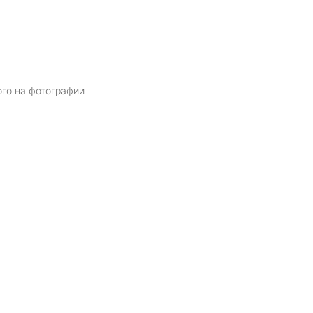
ого на фотографии
Я даю
согласие
на обработку персональных данных в соответств
политикой обработки персональных данных
ОТПРАВИТЬ