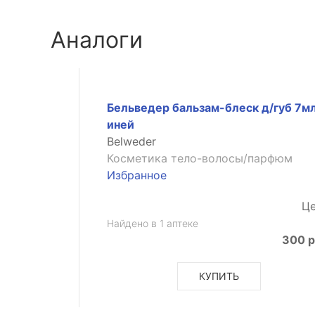
Аналоги
Бельведер бальзам-блеск д/губ 7м
иней
Belweder
Косметика тело-волосы/парфюм
Избранное
Це
Найдено в 1 аптеке
300 р
КУПИТЬ