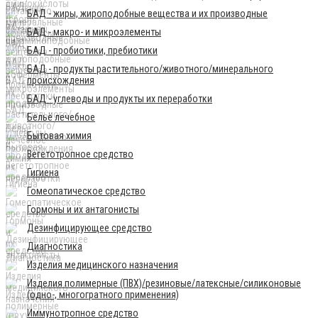
БАД - жиры, жироподобные вещества и их производные
БАД - макро- и микроэлементы
БАД - пробиотики, пребиотики
БАД - продукты растительного/животного/минерального
происхождения
БАД - углеводы и продукты их переработки
Бельё лечебное
Бытовая химия
Вегетотропное средство
Гигиена
Гомеопатическое средство
Гормоны и их антагонисты
Дезинфицирующее средство
Диагностика
Изделия медицинского назначения
Изделия полимерные (ПВХ)/резиновые/латексные/силиконовые
(одно-, многогратного применения)
Иммунотропное средство