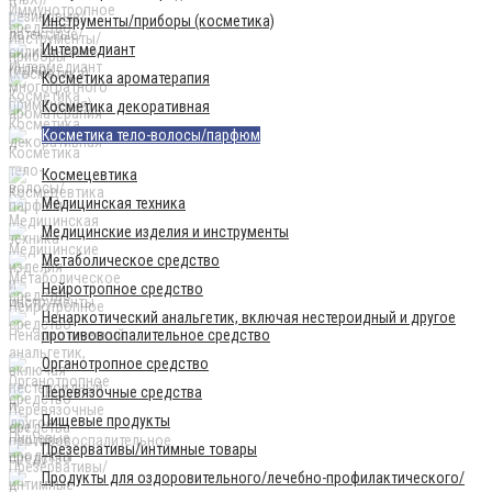
Инструменты/приборы (косметика)
Интермедиант
Косметика ароматерапия
Косметика декоративная
Косметика тело-волосы/парфюм
Космецевтика
Медицинская техника
Медицинские изделия и инструменты
Метаболическое средство
Нейротропное средство
Ненаркотический анальгетик, включая нестероидный и другое
противовоспалительное средство
Органотропное средство
Перевязочные средства
Пищевые продукты
Презервативы/интимные товары
Продукты для оздоровительного/лечебно-профилактического/