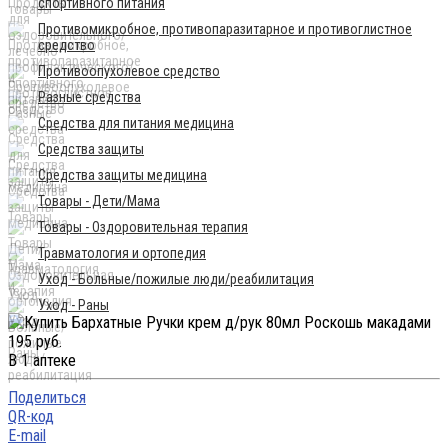
спортивного питания
Противомикробное, противопаразитарное и противоглистное
средство
Противоопухолевое средство
Разные средства
Средства для питания медицина
Средства защиты
Средства защиты медицина
Товары - Дети/Мама
Товары - Оздоровительная терапия
Травматология и ортопедия
Уход - Больные/пожилые люди/реабилитация
Уход - Раны
195 руб.
В 1 аптеке
Поделиться
QR-код
E-mail