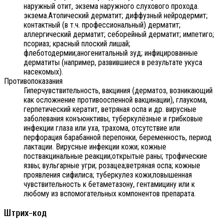
наружный отит, экзема наружного слухового прохода.
экзема.Атопический дерматит; диффузный нейродермит;
контактный (в т.ч. профессиональный) дерматит;
аллергический дерматит; себорейный дерматит; импетиго;
псориаз; красный плоский лишай;
флеботодермии;аногенитальный зуд; инфицированные
дерматиты (например, развившиеся в результате укуса
насекомых).
Противопоказания
Гиперчувствительность, вакциния (дерматоз, возникающий
как осложнение противооспенной вакцинации), глаукома,
герпетический кератит, ветряная оспа и др. вирусные
заболевания конъюнктивы, туберкулёзные и грибковые
инфекции глаза или уха, трахома, отсутствие или
перфорация барабанной перепонки, беременность, период
лактации. Вирусные инфекции кожи; кожные
поствакцинальные реакции;открытые раны; трофические
язвы; вульгарные угри; розацеа;ветряная оспа; кожные
проявления сифилиса; туберкулез кожи;повышенная
чувствительность к бетаметазону, гентамицину или к
любому из вспомогательных компонентов препарата.
Штрих-код