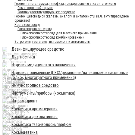
Гормон гипоталамуса, гипофиза, гонадотропины и их антагонисты
Соматотропный гормон
Фолликулостимулирующее средство
Гормон щитовидной железы, аналоги и антагонисты (в.ч. антитиреоидное
средство)
Кортикостероид
Глюкокортикостероид
Глюкокортикостероид для местного применения
Глюкокортикостероид комбинированный
Эстрогены, гестагены; их гомологи и антогонисты
Дезинфицирующее средство
Диагностика
Изделия медицинского назначения
Изделия полимерные (ПВХ)/резиновые/латексные/силиконовые
(одно-, многогратного применения)
Иммунотропное средство
Инструменты/приборы (косметика)
Интермедиант
Косметика ароматерапия
Косметика декоративная
Косметика тело-волосы/парфюм
Космецевтика