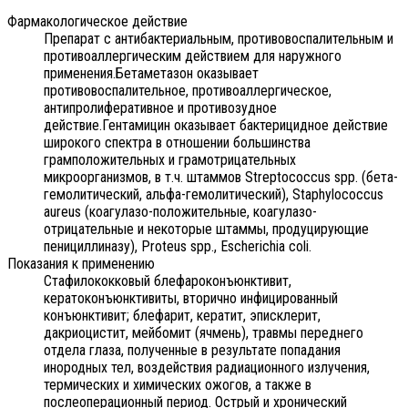
Фармакологическое действие
Препарат с антибактериальным, противовоспалительным и
противоаллергическим действием для наружного
применения.Бетаметазон оказывает
противовоспалительное, противоаллергическое,
антипролиферативное и противозудное
действие.Гентамицин оказывает бактерицидное действие
широкого спектра в отношении большинства
грамположительных и грамотрицательных
микроорганизмов, в т.ч. штаммов Streptococcus spp. (бета-
гемолитический, альфа-гемолитический), Staphylococcus
aureus (коагулазо-положительные, коагулазо-
отрицательные и некоторые штаммы, продуцирующие
пенициллиназу), Proteus spp., Escherichia coli.
Показания к применению
Стафилококковый блефароконъюнктивит,
кератоконъюнктивиты, вторично инфицированный
конъюнктивит; блефарит, кератит, эписклерит,
дакриоцистит, мейбомит (ячмень), травмы переднего
отдела глаза, полученные в результате попадания
инородных тел, воздействия радиационного излучения,
термических и химических ожогов, а также в
послеоперационный период. Острый и хронический