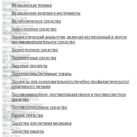
Медицинская техника
Медицинские изделия и инструменты
Метаболическое средство
Нейротропное средство
Ненаркотический анальгетик, включая нестероидный и другое
противовоспалительное средство
Органотропное средство
Перевязочные средства
Пищевые продукты
Презервативы/интимные товары
Продукты для оздоровительного/лечебно-профилактического/
спортивного питания
Противомикробное, противопаразитарное и противоглистное
средство
Противоопухолевое средство
Разные средства
Средства для питания медицина
Средства защиты