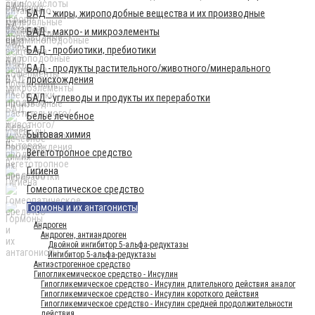
БАД - жиры, жироподобные вещества и их производные
БАД - макро- и микроэлементы
БАД - пробиотики, пребиотики
БАД - продукты растительного/животного/минерального
происхождения
БАД - углеводы и продукты их переработки
Бельё лечебное
Бытовая химия
Вегетотропное средство
Гигиена
Гомеопатическое средство
Гормоны и их антагонисты
Андроген
Андроген, антиандроген
Двойной ингибитор 5-альфа-редуктазы
Ингибитор 5-альфа-редуктазы
Антиэстрогенное средство
Гипогликемическое средство - Инсулин
Гипогликемическое средство - Инсулин длительного действия аналог
Гипогликемическое средство - Инсулин короткого действия
Гипогликемическое средство - Инсулин средней продолжительности
действия