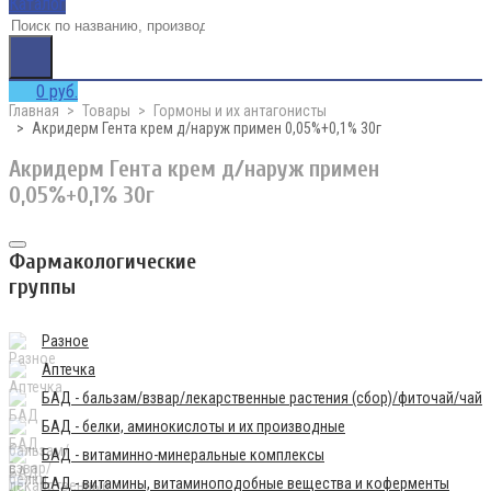
Каталог
0 руб.
Главная
Товары
Гормоны и их антагонисты
Акридерм Гента крем д/наруж примен 0,05%+0,1% 30г
Акридерм Гента крем д/наруж примен
0,05%+0,1% 30г
Фармакологические
группы
Разное
Аптечка
БАД - бальзам/взвар/лекарственные растения (сбор)/фиточай/чай
БАД - белки, аминокислоты и их производные
БАД - витаминно-минеральные комплексы
БАД - витамины, витаминоподобные вещества и коферменты