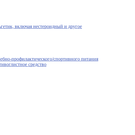
гетик, включая нестероидный и другое
чебно-профилактического/спортивного питания
тивоглистное средство