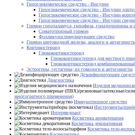
Гипогликемическое средство - Инсулин
Гипогликемическое средство - Инсулин длите
Гипогликемическое средство - Инсулин корот
Гипогликемическое средство - Инсулин средн
Гормон гипоталамуса, гипофиза, гонадотропины и 
Соматотропный гормон
Фолликулостимулирующее средство
Гормон щитовидной железы, аналоги и антагонисты 
Кортикостероид
Глюкокортикостероид
Глюкокортикостероид для местного при
Глюкокортикостероид комбинированны
Эстрогены, гестагены; их гомологи и антогонисты
Дезинфицирующее средст
Диагностика
Изделия медицинско
многогратного применения)
Иммунотропное средство
Инструменты/прибо
Интермедиант
Косметика ароматерапия
Косметика декоративная
Косметика тело-воло
Космецевтика