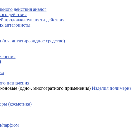
льного действия аналог
кого действия
ей продолжительности действия
их антагонисты
(в.ч. антитиреоидное средство)
менения
й
во
го назначения
Изделия полимерны
ры (косметика)
сы/парфюм