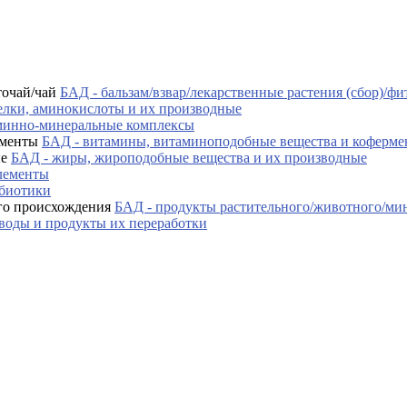
БАД - бальзам/взвар/лекарственные растения (сбор)/фи
елки, аминокислоты и их производные
минно-минеральные комплексы
БАД - витамины, витаминоподобные вещества и коферм
БАД - жиры, жироподобные вещества и их производные
лементы
ебиотики
БАД - продукты растительного/животного/ми
воды и продукты их переработки