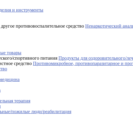
делия и инструменты
Ненаркотический аналь
ые товары
Продукты для оздоровительного/ле
Противомикробное, противопаразитарное и про
ство
 медицина
а
ельная терапия
я
льные/пожилые люди/реабилитация