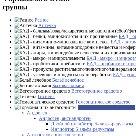
группы
Разное
Аптечка
БАД - б
БАД - вита
БАД - макро- и микроэ
БАД - пробиотики, пр
БАД - угле
Бельё лечебное
Бытовая химия
Вегетотропное средство
Гигиена
Гомеопатическое средство
Гормоны и их антагонисты
Андроген
Андроген, антиандроген
Двойной ингибитор 5-альфа-редуктазы
Ингибитор 5-альфа-редуктазы
Антиэстрогенное средство