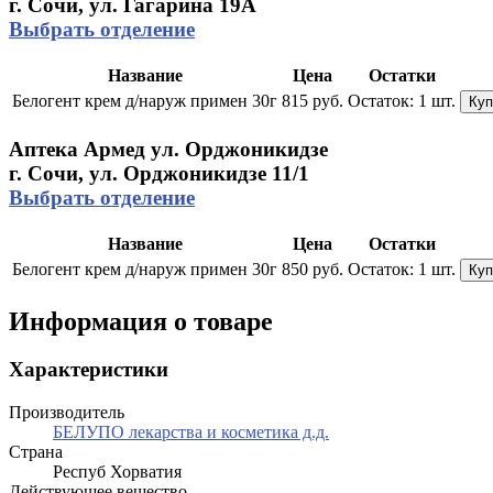
г. Сочи, ул. Гагарина 19А
Выбрать отделение
Название
Цена
Остатки
Белогент крем д/наруж примен 30г
815 руб.
Остаток:
1 шт.
Куп
Аптека Армед ул. Орджоникидзе
г. Сочи, ул. Орджоникидзе 11/1
Выбрать отделение
Название
Цена
Остатки
Белогент крем д/наруж примен 30г
850 руб.
Остаток:
1 шт.
Куп
Информация о товаре
Характеристики
Производитель
БЕЛУПО лекарства и косметика д.д.
Страна
Респуб Хорватия
Действующее вещество