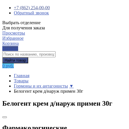
+7 (862) 254-00-00
Обратный звонок
Выбрать отделение
Для получения заказа
Просмотры
Избранное
Корзина
Каталог
Найти товар
0 руб.
Главная
Товары
Гормоны и их антагонисты
▼
Белогент крем д/наруж примен 30г
Белогент крем д/наруж примен 30г
Фармакологические