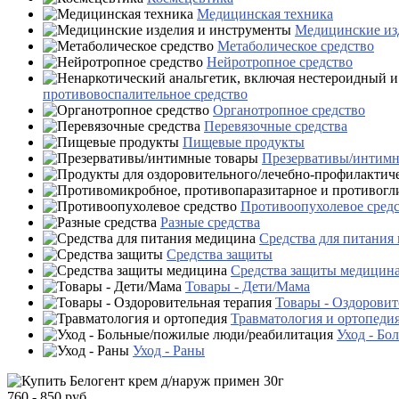
Медицинская техника
Медицинские из
Метаболическое средство
Нейротропное средство
противовоспалительное средство
Органотропное средство
Перевязочные средства
Пищевые продукты
Презервативы/интимн
Противоопухолевое сред
Разные средства
Средства для питания
Средства защиты
Средства защиты медицин
Товары - Дети/Мама
Товары - Оздоровит
Травматология и ортопеди
Уход - Бо
Уход - Раны
760 - 850 руб.