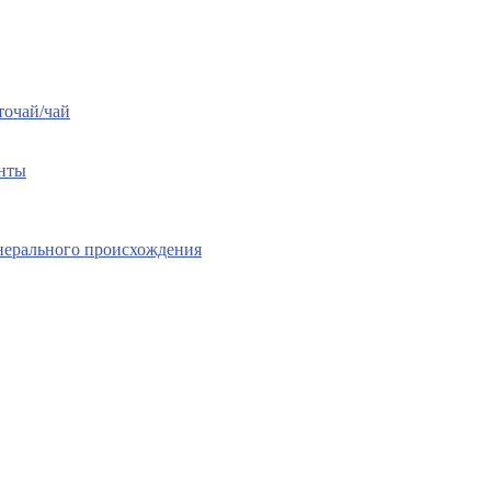
точай/чай
енты
нерального происхождения