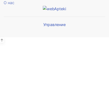
О нас
Управление
Мы будем
показывать аптеки для вашего
города
↑
Выбор отделения для
получения заказа
Аптека Армед ул. Гагарина
г. Сочи, ул. Гагарина 19А