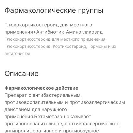
Фармакологические группы
рующее
Глюкокортикостероид для местного
применения+Антибиотик-Аминогликозид
Глюкокортикостероид для местного применения,
Глюкокортикостероид, Кортикостероид, Гормоны и их
антагонисты
Описание
оид
тероид
Фармакологическое действие
Препарат с антибактериальным,
противовоспалительным и противоаллергическим
тероид
действием для наружного
ый
применения.Бетаметазон оказывает
противовоспалительное, противоаллергическое,
антипролиферативное и противозудное