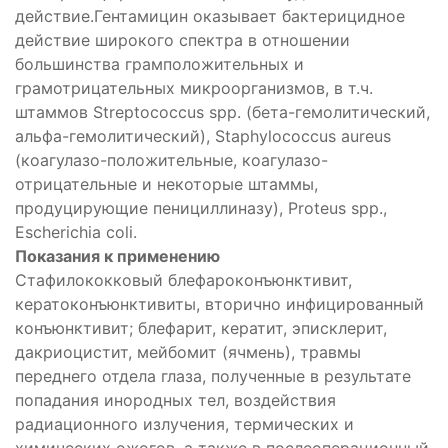
действие.Гентамицин оказывает бактерицидное
действие широкого спектра в отношении
большинства грамположительных и
грамотрицательных микроорганизмов, в т.ч.
штаммов Streptococcus spp. (бета-гемолитический,
альфа-гемолитический), Staphylococcus aureus
(коагулазо-положительные, коагулазо-
отрицательные и некоторые штаммы,
продуцирующие пенициллиназу), Proteus spp.,
Escherichia coli.
Показания к применению
Стафилококковый блефароконъюнктивит,
кератоконъюнктивиты, вторично инфицированный
конъюнктивит; блефарит, кератит, эписклерит,
дакриоцистит, мейбомит (ячмень), травмы
переднего отдела глаза, полученные в результате
попадания инородных тел, воздействия
радиационного излучения, термических и
химических ожогов, а также в послеоперационный