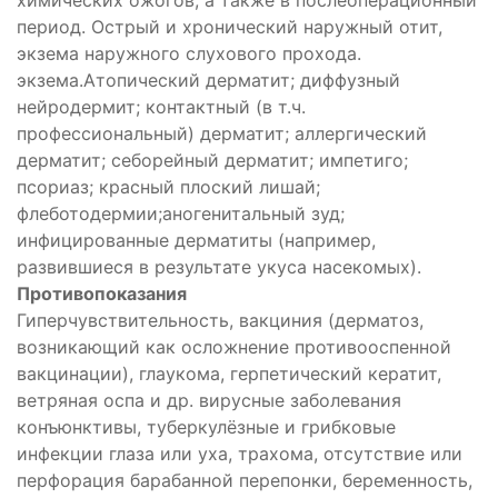
период. Острый и хронический наружный отит,
экзема наружного слухового прохода.
экзема.Атопический дерматит; диффузный
нейродермит; контактный (в т.ч.
профессиональный) дерматит; аллергический
дерматит; себорейный дерматит; импетиго;
псориаз; красный плоский лишай;
флеботодермии;аногенитальный зуд;
инфицированные дерматиты (например,
развившиеся в результате укуса насекомых).
Противопоказания
Гиперчувствительность, вакциния (дерматоз,
возникающий как осложнение противооспенной
вакцинации), глаукома, герпетический кератит,
ветряная оспа и др. вирусные заболевания
конъюнктивы, туберкулёзные и грибковые
инфекции глаза или уха, трахома, отсутствие или
перфорация барабанной перепонки, беременность,