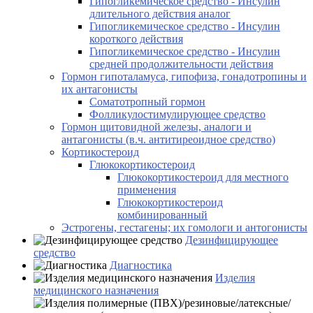
Гипогликемическое средство - Инсулин
длительного действия аналог
Гипогликемическое средство - Инсулин
короткого действия
Гипогликемическое средство - Инсулин
средней продолжительности действия
Гормон гипоталамуса, гипофиза, гонадотропины и
их антагонисты
Соматотропный гормон
Фолликулостимулирующее средство
Гормон щитовидной железы, аналоги и
антагонисты (в.ч. антитиреоидное средство)
Кортикостероид
Глюкокортикостероид
Глюкокортикостероид для местного
применения
Глюкокортикостероид
комбинированный
Эстрогены, гестагены; их гомологи и антогонисты
Дезинфицирующее
средство
Диагностика
Изделия
медицинского назначения