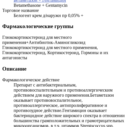
Бетаметазон + Гентамицин
Betamethasone + Gentamycin
Торговое название
Белогент крем д/наружн пр 0,05% +
Фармакологические группы
Глюкокортикостероид для местного
применения+Антибиотик-Аминогликозид
Глюкокортикостероид для местного применения,
Глюкокортикостероид, Кортикостероид, Гормоны и их
антагонисты
Описание
Фармакологическое действие
Препарат с антибактериальным,
противовоспалительным и противоаллергическим
действием для наружного применения.Бетаметазон
оказывает противовоспалительное,
противоаллергическое, антипролиферативное и
противозудное действие.Гентамицин оказывает
бактерицидное действие широкого спектра в отношении
большинства грамположительных и грамотрицательных
микроорганизмов, в т.ч. штаммов Streptococcus spp.