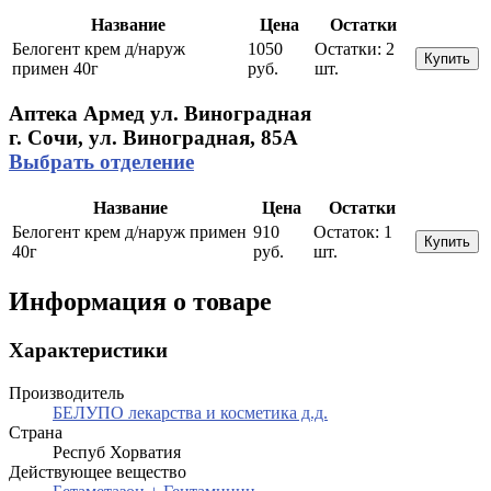
Название
Цена
Остатки
Белогент крем д/наруж
1050
Остатки:
2
Купить
примен 40г
руб.
шт.
Аптека Армед ул. Виноградная
г. Сочи, ул. Виноградная, 85А
Выбрать отделение
Название
Цена
Остатки
Белогент крем д/наруж примен
910
Остаток:
1
Купить
40г
руб.
шт.
Информация о товаре
Характеристики
Производитель
БЕЛУПО лекарства и косметика д.д.
Страна
Респуб Хорватия
Действующее вещество