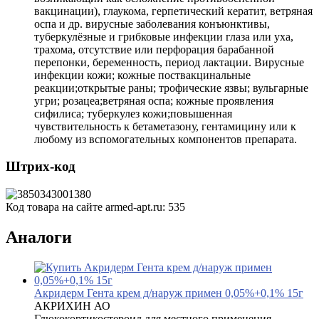
вакцинации), глаукома, герпетический кератит, ветряная
оспа и др. вирусные заболевания конъюнктивы,
туберкулёзные и грибковые инфекции глаза или уха,
трахома, отсутствие или перфорация барабанной
перепонки, беременность, период лактации. Вирусные
инфекции кожи; кожные поствакцинальные
реакции;открытые раны; трофические язвы; вульгарные
угри; розацеа;ветряная оспа; кожные проявления
сифилиса; туберкулез кожи;повышенная
чувствительность к бетаметазону, гентамицину или к
любому из вспомогательных компонентов препарата.
Штрих-код
Код товара на сайте armed-apt.ru:
535
Аналоги
Акридерм Гента крем д/наруж примен 0,05%+0,1% 15г
АКРИХИН АО
Глюкокортикостероид для местного применения,