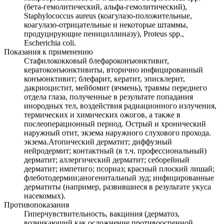
(бета-гемолитический, альфа-гемолитический),
Staphylococcus aureus (коагулазо-положительные,
коагулазо-отрицательные и некоторые штаммы,
продуцирующие пенициллиназу), Proteus spp.,
Escherichia coli.
Показания к применению
Стафилококковый блефароконъюнктивит,
кератоконъюнктивиты, вторично инфицированный
конъюнктивит; блефарит, кератит, эписклерит,
дакриоцистит, мейбомит (ячмень), травмы переднего
отдела глаза, полученные в результате попадания
инородных тел, воздействия радиационного излучения,
термических и химических ожогов, а также в
послеоперационный период. Острый и хронический
наружный отит, экзема наружного слухового прохода.
экзема.Атопический дерматит; диффузный
нейродермит; контактный (в т.ч. профессиональный)
дерматит; аллергический дерматит; себорейный
дерматит; импетиго; псориаз; красный плоский лишай;
флеботодермии;аногенитальный зуд; инфицированные
дерматиты (например, развившиеся в результате укуса
насекомых).
Противопоказания
Гиперчувствительность, вакциния (дерматоз,
возникающий как осложнение противооспенной