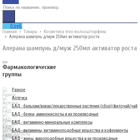
Каталог
0 руб.
Главная
Товары
Косметика тело-волосы/парфюм
Алерана шампунь д/муж 250мл активатор роста
Алерана шампунь д/муж 250мл активатор роста
Фармакологические
группы
Разное
Аптечка
БАД - бальзам/взвар/лекарственные растения (сбор)/фиточай/чай
БАД - белки, аминокислоты и их производные
БАД - витаминно-минеральные комплексы
БАД - витамины, витаминоподобные вещества и коферменты
БАД - жиры, жироподобные вещества и их производные