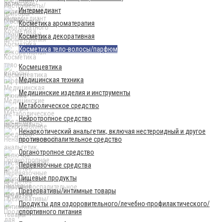
Интермедиант
Косметика ароматерапия
Косметика декоративная
Косметика тело-волосы/парфюм
Космецевтика
Медицинская техника
Медицинские изделия и инструменты
Метаболическое средство
Нейротропное средство
Ненаркотический анальгетик, включая нестероидный и другое
противовоспалительное средство
Органотропное средство
Перевязочные средства
Пищевые продукты
Презервативы/интимные товары
Продукты для оздоровительного/лечебно-профилактического/
спортивного питания