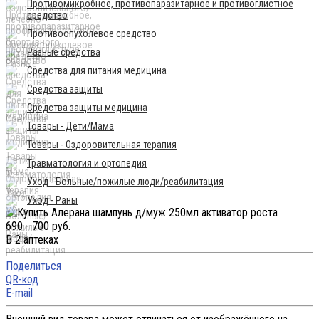
Противомикробное, противопаразитарное и противоглистное
средство
Противоопухолевое средство
Разные средства
Средства для питания медицина
Средства защиты
Средства защиты медицина
Товары - Дети/Мама
Товары - Оздоровительная терапия
Травматология и ортопедия
Уход - Больные/пожилые люди/реабилитация
Уход - Раны
690 - 700 руб.
В 2 аптеках
Поделиться
QR-код
E-mail