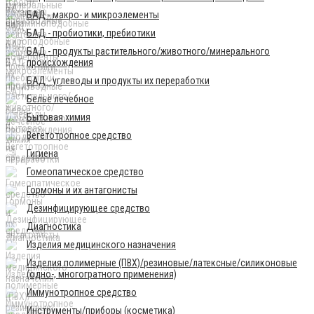
БАД - макро- и микроэлементы
БАД - пробиотики, пребиотики
БАД - продукты растительного/животного/минерального
происхождения
БАД - углеводы и продукты их переработки
Бельё лечебное
Бытовая химия
Вегетотропное средство
Гигиена
Гомеопатическое средство
Гормоны и их антагонисты
Дезинфицирующее средство
Диагностика
Изделия медицинского назначения
Изделия полимерные (ПВХ)/резиновые/латексные/силиконовые
(одно-, многогратного применения)
Иммунотропное средство
Инструменты/приборы (косметика)