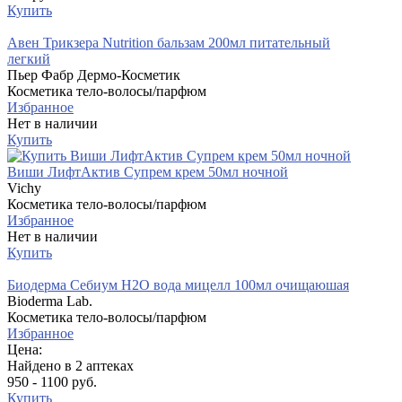
Купить
Авен Трикзера Nutrition бальзам 200мл питательный
легкий
Пьер Фабр Дермо-Косметик
Косметика тело-волосы/парфюм
Избранное
Нет в наличии
Купить
Виши ЛифтАктив Супрем крем 50мл ночной
Vichy
Косметика тело-волосы/парфюм
Избранное
Нет в наличии
Купить
Биодерма Себиум H2O вода мицелл 100мл очищаюшая
Bioderma Lab.
Косметика тело-волосы/парфюм
Избранное
Цена:
Найдено в 2 аптеках
950 - 1100 руб.
Купить