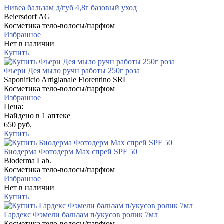
Нивеа бальзам д/губ 4,8г базовый уход
Beiersdorf AG
Косметика тело-волосы/парфюм
Избранное
Нет в наличии
Купить
Фьери Дея мыло ручн работы 250г роза
Saponificio Artigianale Fiorentino SRL
Косметика тело-волосы/парфюм
Избранное
Цена:
Найдено в 1 аптеке
650 руб.
Купить
Биодерма Фотодерм Max спрей SPF 50
Bioderma Lab.
Косметика тело-волосы/парфюм
Избранное
Нет в наличии
Купить
Гардекс Фэмели бальзам п/укусов ролик 7мл
Косметика тело-волосы/парфюм